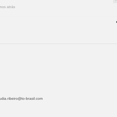
nos atrás
udia.ribeiro@to-brasil.com