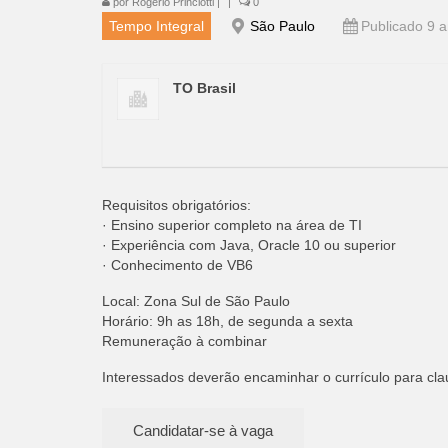
por
Rogério Princiotti
|
|
0
Tempo Integral
São Paulo
Publicado 9 a
TO Brasil
Requisitos obrigatórios:
· Ensino superior completo na área de TI
· Experiência com Java, Oracle 10 ou superior
· Conhecimento de VB6
Local: Zona Sul de São Paulo
Horário: 9h as 18h, de segunda a sexta
Remuneração à combinar
Interessados deverão encaminhar o currículo para
cla