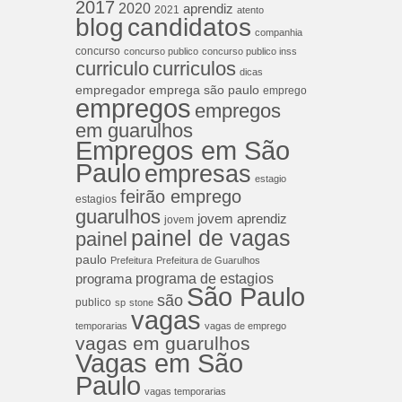
2017
2020
aprendiz
2021
atento
blog
candidatos
companhia
concurso
concurso publico
concurso publico inss
curriculos
curriculo
dicas
empregador
emprega são paulo
emprego
empregos
empregos
em guarulhos
Empregos em São
Paulo
empresas
estagio
feirão emprego
estagios
guarulhos
jovem aprendiz
jovem
painel de vagas
painel
paulo
Prefeitura
Prefeitura de Guarulhos
programa de estagios
programa
São Paulo
são
publico
sp
stone
vagas
temporarias
vagas de emprego
vagas em guarulhos
Vagas em São
Paulo
vagas temporarias