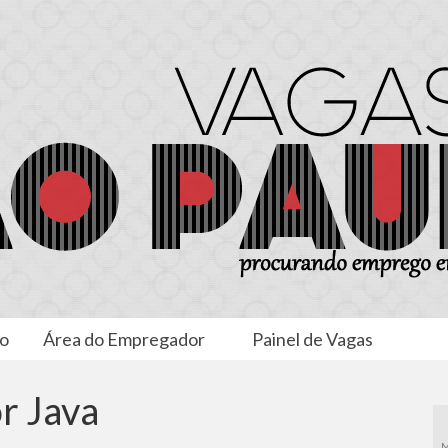
to
Área do Empregador
Painel de Vagas
r Java
M