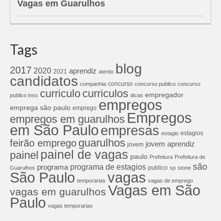
Vagas em Guarulhos
Tags
blog
2017
2020
aprendiz
2021
atento
candidatos
concurso
companhia
concurso publico
concurso
curriculos
curriculo
empregador
publico inss
dicas
empregos
emprega são paulo
emprego
Empregos
empregos em guarulhos
em São Paulo
empresas
estagios
estagio
guarulhos
feirão emprego
jovem aprendiz
jovem
painel de vagas
painel
paulo
Prefeitura
Prefeitura de
são
programa de estagios
programa
publico
Guarulhos
sp
stone
São Paulo
vagas
temporarias
vagas de emprego
Vagas em São
vagas em guarulhos
Paulo
vagas temporarias