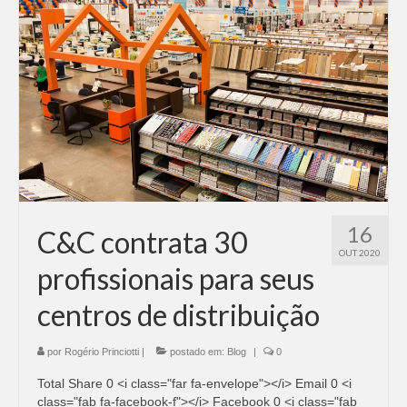
16
C&C contrata 30
OUT 2020
profissionais para seus
centros de distribuição
por
Rogério Princiotti
|
postado em:
Blog
|
0
Total Share 0 <i class="far fa-envelope"></i> Email 0 <i
class="fab fa-facebook-f"></i> Facebook 0 <i class="fab