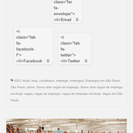
class="far
fa-
envelope">
</i>
Email
0
<i
class="fab
<i
fa-
class="fab
facebook-
fa-
f">
twitter">
</i>
Facebook
0
</i>
Twitter
0
2021
,
Arujá
,
blog
,
candidatos
,
emprego
,
empregos
,
Empregos em São Paulo
,
São Paulo
,
stone
,
Stone abre vagas de emprego
,
Stone abre vagas de emprego
em Arujá
,
vagas
,
vagas de emprego
,
vagas de emprego em Arujá
,
Vagas em São
Paulo