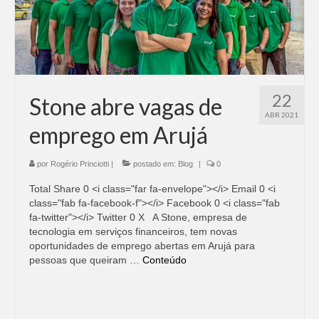
Adicionar vagas
Pesquisar Currículos
Minhas vagas
22
Stone abre vagas de
Painel de Vagas
ABR 2021
emprego em Arujá
Blog
por
Rogério Princiotti
|
postado em:
Blog
|
0
Fale Conosco
Total Share 0 <i class="far fa-envelope"></i> Email 0 <i
class="fab fa-facebook-f"></i> Facebook 0 <i class="fab
fa-twitter"></i> Twitter 0 X A Stone, empresa de
tecnologia em serviços financeiros, tem novas
oportunidades de emprego abertas em Arujá para
pessoas que queiram …
Conteúdo