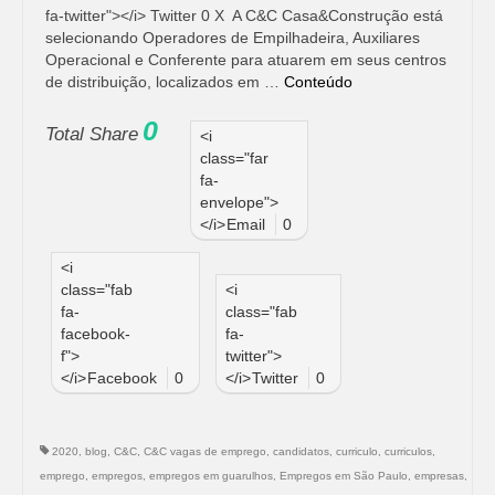
fa-twitter"></i> Twitter 0 X A C&C Casa&Construção está
selecionando Operadores de Empilhadeira, Auxiliares
Operacional e Conferente para atuarem em seus centros
de distribuição, localizados em …
Conteúdo
0
Total Share
<i
class="far
fa-
envelope">
</i>
Email
0
<i
class="fab
<i
fa-
class="fab
facebook-
fa-
f">
twitter">
</i>
Facebook
0
</i>
Twitter
0
2020
,
blog
,
C&C
,
C&C vagas de emprego
,
candidatos
,
curriculo
,
curriculos
,
emprego
,
empregos
,
empregos em guarulhos
,
Empregos em São Paulo
,
empresas
,