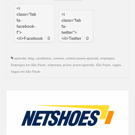
<i
class="fab
<i
fa-
class="fab
facebook-
fa-
f">
twitter">
</i>
Facebook
0
</i>
Twitter
0
aprendiz
,
blog
,
candidatos
,
correios
,
correios jovem aprendiz
,
empregos
,
Empregos em São Paulo
,
empresas
,
jovem
,
jovem aprendiz
,
São Paulo
,
vagas
,
Vagas em São Paulo