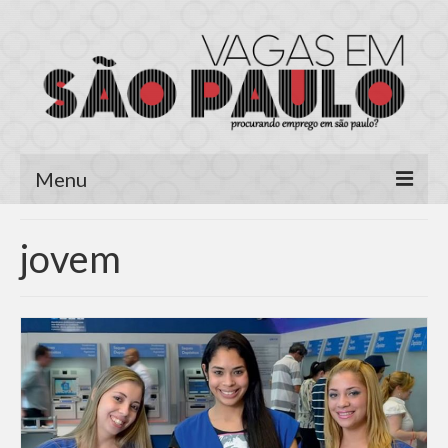
Menu
Página Inicial
jovem
Área do Candidato
Cadastrar Currículo
Meus Currículos
Vagas no E-mail
Área do Empregador