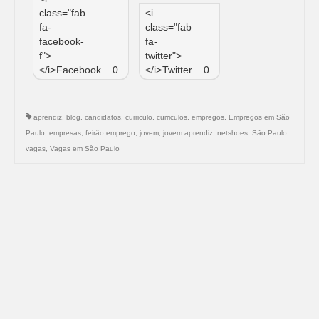
class="fab
<i
fa-
class="fab
facebook-
fa-
f">
twitter">
</i>
Facebook
0
</i>
Twitter
0
aprendiz
,
blog
,
candidatos
,
curriculo
,
curriculos
,
empregos
,
Empregos em São
Paulo
,
empresas
,
feirão emprego
,
jovem
,
jovem aprendiz
,
netshoes
,
São Paulo
,
vagas
,
Vagas em São Paulo