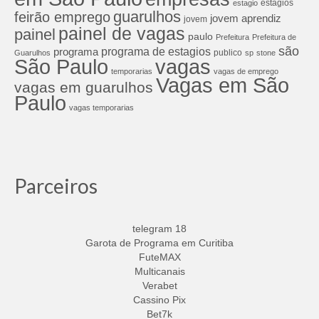
estagios
estagio
guarulhos
feirão emprego
jovem aprendiz
jovem
painel de vagas
painel
paulo
Prefeitura
Prefeitura de
são
programa de estagios
programa
publico
Guarulhos
sp
stone
São Paulo
vagas
temporarias
vagas de emprego
Vagas em São
vagas em guarulhos
Paulo
vagas temporarias
Parceiros
telegram 18
Garota de Programa em Curitiba
FuteMAX
Multicanais
Verabet
Cassino Pix
Bet7k