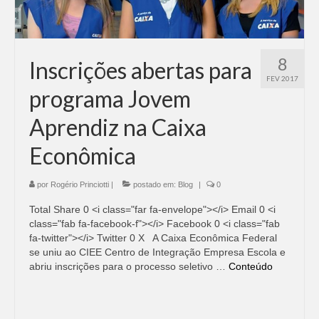
Adicionar vagas
Pesquisar Currículos
8
Inscrições abertas para
Minhas vagas
FEV 2017
programa Jovem
Painel de Vagas
Aprendiz na Caixa
Blog
Econômica
Fale Conosco
por
Rogério Princiotti
|
postado em:
Blog
|
0
Total Share 0 <i class="far fa-envelope"></i> Email 0 <i
class="fab fa-facebook-f"></i> Facebook 0 <i class="fab
fa-twitter"></i> Twitter 0 X A Caixa Econômica Federal
se uniu ao CIEE Centro de Integração Empresa Escola e
abriu inscrições para o processo seletivo …
Conteúdo