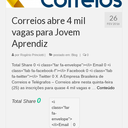
26
Correios abre 4 mil
FEV 2016
vagas para Jovem
Aprendiz
por
Rogério Princiotti
|
postado em:
Blog
|
0
Total Share 0 <i class="far fa-envelope"></i> Email 0 <i
class="fab fa-facebook-f"></i> Facebook 0 <i class="fab
fa-twitter"></i> Twitter 0 X A Empresa Brasileira de
Correios e Telégrafos – Correios abre nesta quinta-feira
(25) as inscrições para quase 4 mil vagas e …
Conteúdo
0
Total Share
<i
class="far
fa-
envelope">
</i>
Email
0