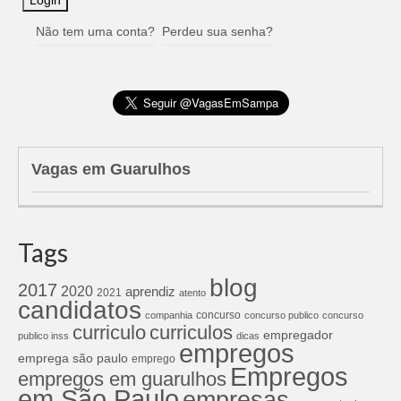
Não tem uma conta?
Perdeu sua senha?
Vagas em Guarulhos
Tags
blog
2017
2020
aprendiz
2021
atento
candidatos
concurso
companhia
concurso publico
concurso
curriculos
curriculo
empregador
publico inss
dicas
empregos
emprega são paulo
emprego
Empregos
empregos em guarulhos
em São Paulo
empresas