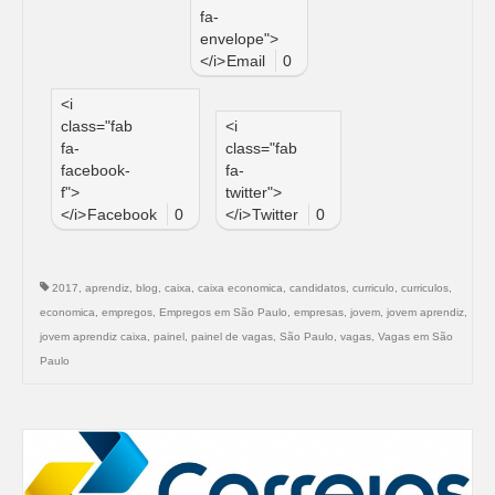
fa-
envelope">
</i>
Email
0
<i
class="fab
<i
fa-
class="fab
facebook-
fa-
f">
twitter">
</i>
Facebook
0
</i>
Twitter
0
2017
,
aprendiz
,
blog
,
caixa
,
caixa economica
,
candidatos
,
curriculo
,
curriculos
,
economica
,
empregos
,
Empregos em São Paulo
,
empresas
,
jovem
,
jovem aprendiz
,
jovem aprendiz caixa
,
painel
,
painel de vagas
,
São Paulo
,
vagas
,
Vagas em São
Paulo