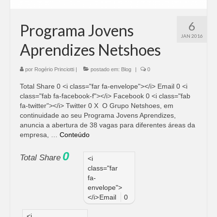
6
Programa Jovens
JAN 2016
Aprendizes Netshoes
por
Rogério Princiotti
|
postado em:
Blog
|
0
Total Share 0 <i class="far fa-envelope"></i> Email 0 <i
class="fab fa-facebook-f"></i> Facebook 0 <i class="fab
fa-twitter"></i> Twitter 0 X O Grupo Netshoes, em
continuidade ao seu Programa Jovens Aprendizes,
anuncia a abertura de 38 vagas para diferentes áreas da
empresa, …
Conteúdo
0
Total Share
<i
class="far
fa-
envelope">
</i>
Email
0
<i