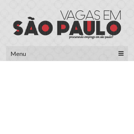
Menu
Página Inicial
Área do Candidato
Cadastrar Currículo
Meus Currículos
Vagas no E-mail
Área do Empregador