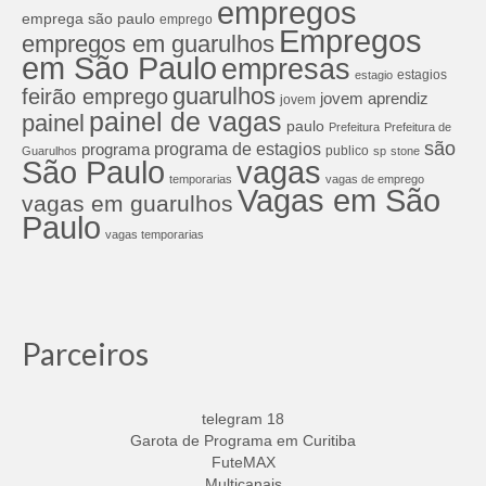
empregos
emprega são paulo
emprego
Empregos
empregos em guarulhos
em São Paulo
empresas
estagios
estagio
guarulhos
feirão emprego
jovem aprendiz
jovem
painel de vagas
painel
paulo
Prefeitura
Prefeitura de
são
programa de estagios
programa
publico
Guarulhos
sp
stone
São Paulo
vagas
temporarias
vagas de emprego
Vagas em São
vagas em guarulhos
Paulo
vagas temporarias
Parceiros
telegram 18
Garota de Programa em Curitiba
FuteMAX
Multicanais