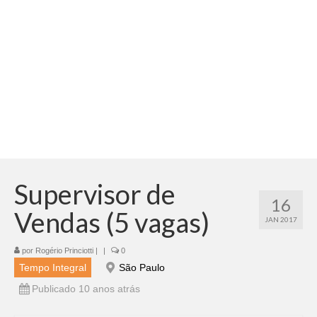
Adicionar vagas
Pesquisar Currículos
Minhas vagas
Painel de Vagas
Blog
Fale Conosco
Supervisor de
16
Vendas (5 vagas)
JAN 2017
por
Rogério Princiotti
|
|
0
Tempo Integral
São Paulo
Publicado 10 anos atrás