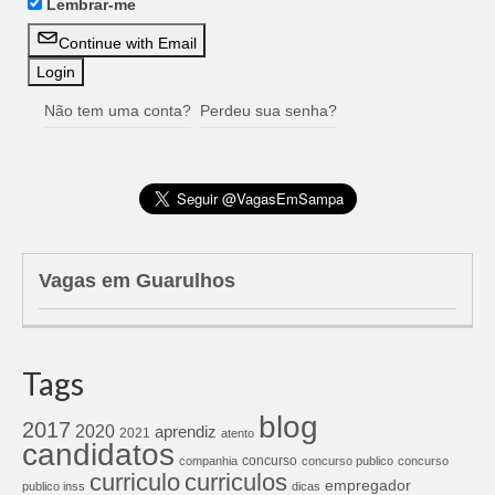
Lembrar-me
Continue with Email
Não tem uma conta?
Perdeu sua senha?
Vagas em Guarulhos
Tags
blog
2017
2020
aprendiz
2021
atento
candidatos
concurso
companhia
concurso publico
concurso
curriculos
curriculo
empregador
publico inss
dicas