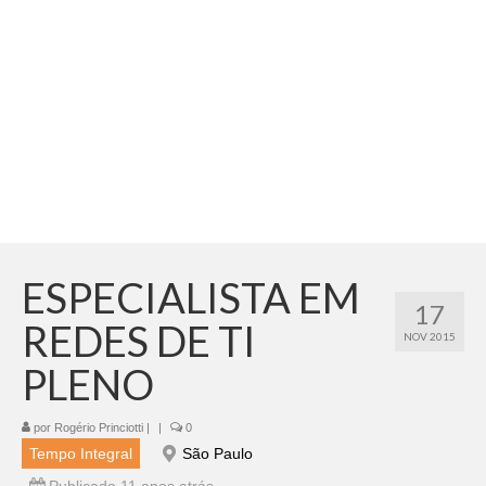
Adicionar vagas
Pesquisar Currículos
Minhas vagas
Painel de Vagas
Blog
Fale Conosco
ESPECIALISTA EM
17
REDES DE TI
NOV 2015
PLENO
por
Rogério Princiotti
|
|
0
Tempo Integral
São Paulo