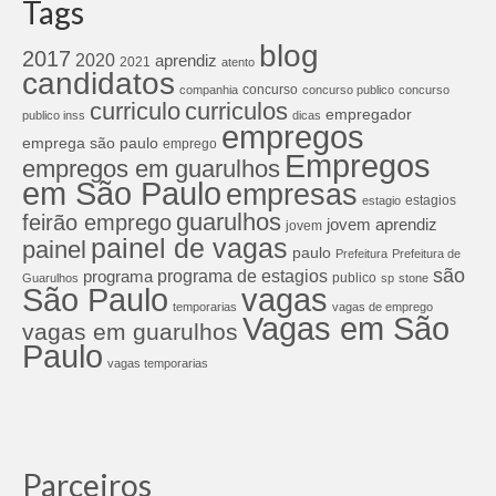
Tags
blog
2017
2020
aprendiz
2021
atento
candidatos
concurso
companhia
concurso publico
concurso
curriculos
curriculo
empregador
publico inss
dicas
empregos
emprega são paulo
emprego
Empregos
empregos em guarulhos
em São Paulo
empresas
estagios
estagio
guarulhos
feirão emprego
jovem aprendiz
jovem
painel de vagas
painel
paulo
Prefeitura
Prefeitura de
são
programa de estagios
programa
publico
Guarulhos
sp
stone
São Paulo
vagas
temporarias
vagas de emprego
Vagas em São
vagas em guarulhos
Paulo
vagas temporarias
Parceiros