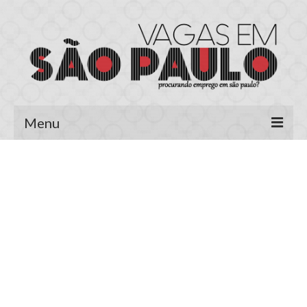
Menu
Página Inicial
Área do Candidato
Cadastrar Currículo
Meus Currículos
Vagas no E-mail
Área do Empregador