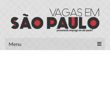
Menu
Página Inicial
Área do Candidato
Cadastrar Currículo
Meus Currículos
Vagas no E-mail
Área do Empregador