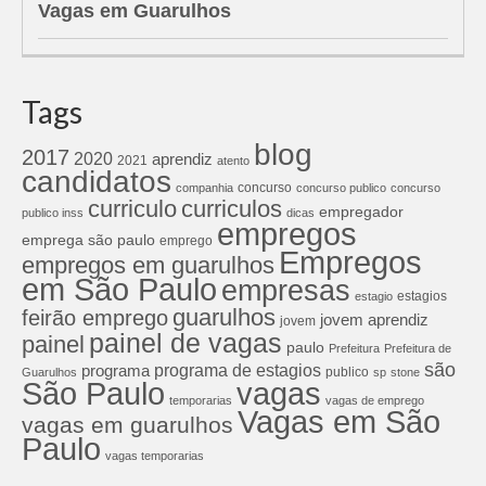
Vagas em Guarulhos
Tags
blog
2017
2020
aprendiz
2021
atento
candidatos
concurso
companhia
concurso publico
concurso
curriculos
curriculo
empregador
publico inss
dicas
empregos
emprega são paulo
emprego
Empregos
empregos em guarulhos
em São Paulo
empresas
estagios
estagio
guarulhos
feirão emprego
jovem aprendiz
jovem
painel de vagas
painel
paulo
Prefeitura
Prefeitura de
são
programa de estagios
programa
publico
Guarulhos
sp
stone
São Paulo
vagas
temporarias
vagas de emprego
Vagas em São
vagas em guarulhos
Paulo
vagas temporarias