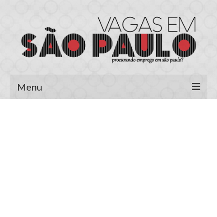
Menu
Página Inicial
Área do Candidato
Cadastrar Currículo
Meus Currículos
Vagas no E-mail
Área do Empregador