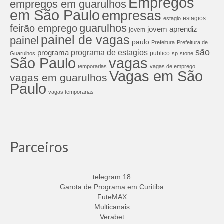
Empregos
empregos em guarulhos
em São Paulo
empresas
estagios
estagio
guarulhos
feirão emprego
jovem aprendiz
jovem
painel de vagas
painel
paulo
Prefeitura
Prefeitura de
são
programa de estagios
programa
publico
Guarulhos
sp
stone
São Paulo
vagas
temporarias
vagas de emprego
Vagas em São
vagas em guarulhos
Paulo
vagas temporarias
Parceiros
telegram 18
Garota de Programa em Curitiba
FuteMAX
Multicanais
Verabet