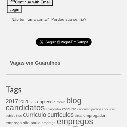
Continue with Email
Não tem uma conta?
Perdeu sua senha?
Vagas em Guarulhos
Tags
blog
2017
2020
aprendiz
2021
atento
candidatos
concurso
companhia
concurso publico
concurso
curriculos
curriculo
empregador
publico inss
dicas
empregos
emprega são paulo
emprego