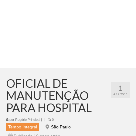
Adicionar vagas
Pesquisar Currículos
Minhas vagas
Painel de Vagas
Blog
Fale Conosco
OFICIAL DE
1
MANUTENÇÃO
ABR 2016
PARA HOSPITAL
por
Rogério Princiotti
|
|
0
Tempo Integral
São Paulo