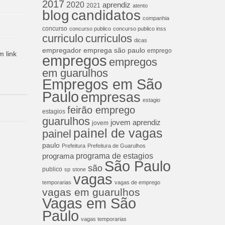
2017
2020
aprendiz
2021
atento
blog
candidatos
companhia
concurso
concurso publico
concurso publico inss
curriculos
curriculo
dicas
empregador
emprega são paulo
emprego
m link
empregos
empregos
em guarulhos
Empregos em São
Paulo
empresas
estagio
feirão emprego
estagios
guarulhos
jovem aprendiz
jovem
painel de vagas
painel
paulo
Prefeitura
Prefeitura de Guarulhos
programa de estagios
programa
São Paulo
são
publico
sp
stone
vagas
temporarias
vagas de emprego
vagas em guarulhos
Vagas em São
Paulo
vagas temporarias