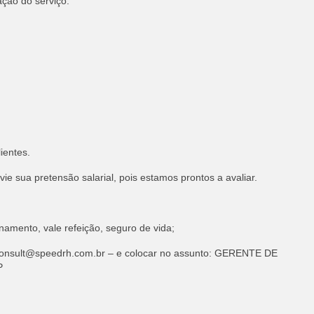
ação do serviço.
ientes.
ie sua pretensão salarial, pois estamos prontos a avaliar.
namento, vale refeição, seguro de vida;
onsult@speedrh.com.br
– e colocar no assunto: GERENTE DE
P