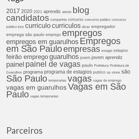
blog
2017
2020
aprendiz
2021
atento
candidatos
concurso
companhia
concurso publico
concurso
curriculos
curriculo
empregador
publico inss
dicas
empregos
emprega são paulo
emprego
Empregos
empregos em guarulhos
em São Paulo
empresas
estagios
estagio
guarulhos
feirão emprego
jovem aprendiz
jovem
painel de vagas
painel
paulo
Prefeitura
Prefeitura de
são
programa de estagios
programa
publico
Guarulhos
sp
stone
São Paulo
vagas
temporarias
vagas de emprego
Vagas em São
vagas em guarulhos
Paulo
vagas temporarias
Parceiros