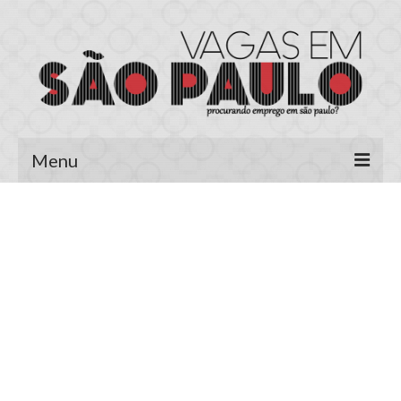
Menu
Página Inicial
Área do Candidato
Cadastrar Currículo
Meus Currículos
Vagas no E-mail
Área do Empregador