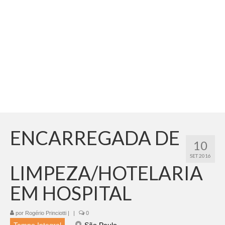
Adicionar vagas
Pesquisar Currículos
Minhas vagas
Painel de Vagas
Blog
Fale Conosco
ENCARREGADA DE
10
SET 2016
LIMPEZA/HOTELARIA
EM HOSPITAL
por
Rogério Princiotti
|
|
0