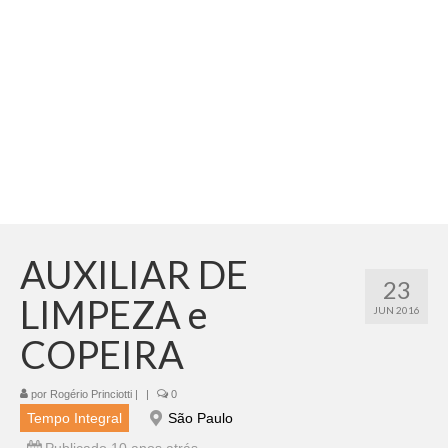
Adicionar vagas
Pesquisar Currículos
Minhas vagas
Painel de Vagas
Blog
Fale Conosco
AUXILIAR DE
23
LIMPEZA e
JUN 2016
COPEIRA
por
Rogério Princiotti
|
|
0
Tempo Integral
São Paulo