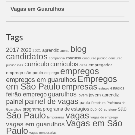
Vagas em Guarulhos
Tags
blog
2017
2020
aprendiz
2021
atento
candidatos
concurso
companhia
concurso publico
concurso
curriculos
curriculo
empregador
publico inss
dicas
empregos
emprega são paulo
emprego
Empregos
empregos em guarulhos
em São Paulo
empresas
estagios
estagio
guarulhos
feirão emprego
jovem aprendiz
jovem
painel de vagas
painel
paulo
Prefeitura
Prefeitura de
são
programa de estagios
programa
publico
Guarulhos
sp
stone
São Paulo
vagas
temporarias
vagas de emprego
Vagas em São
vagas em guarulhos
Paulo
vagas temporarias