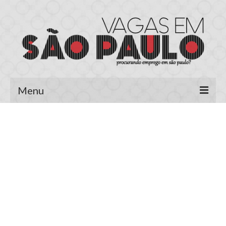
Menu
Página Inicial
Área do Candidato
Cadastrar Currículo
Meus Currículos
Vagas no E-mail
Área do Empregador