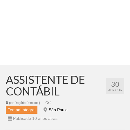
Adicionar vagas
Pesquisar Currículos
Minhas vagas
Painel de Vagas
Blog
Fale Conosco
ASSISTENTE DE
30
CONTÁBIL
ABR 2016
por
Rogério Princiotti
|
|
0
Tempo Integral
São Paulo
Publicado 10 anos atrás