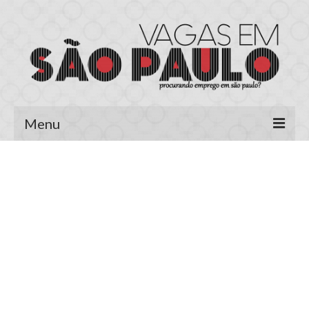
Menu
Página Inicial
Área do Candidato
Cadastrar Currículo
Meus Currículos
Vagas no E-mail
Área do Empregador