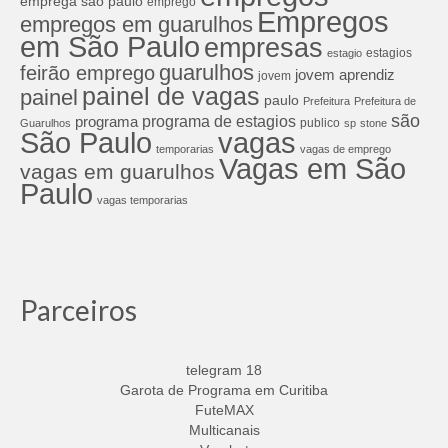
emprega são paulo
emprego
Empregos
empregos em guarulhos
em São Paulo
empresas
estagios
estagio
guarulhos
feirão emprego
jovem aprendiz
jovem
painel de vagas
painel
paulo
Prefeitura
Prefeitura de
são
programa de estagios
programa
publico
Guarulhos
sp
stone
São Paulo
vagas
temporarias
vagas de emprego
Vagas em São
vagas em guarulhos
Paulo
vagas temporarias
Parceiros
telegram 18
Garota de Programa em Curitiba
FuteMAX
Multicanais