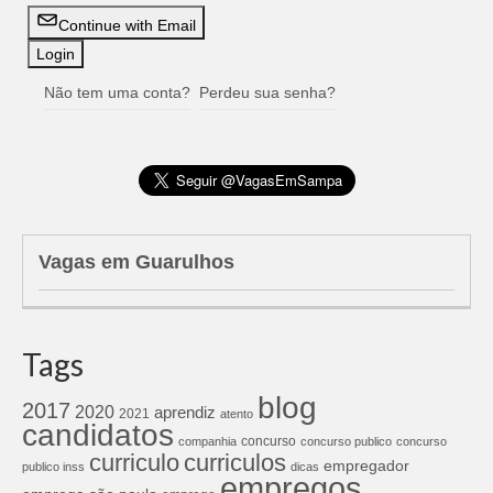
Continue with Email
Não tem uma conta?
Perdeu sua senha?
Vagas em Guarulhos
Tags
blog
2017
2020
aprendiz
2021
atento
candidatos
concurso
companhia
concurso publico
concurso
curriculos
curriculo
empregador
publico inss
dicas
empregos