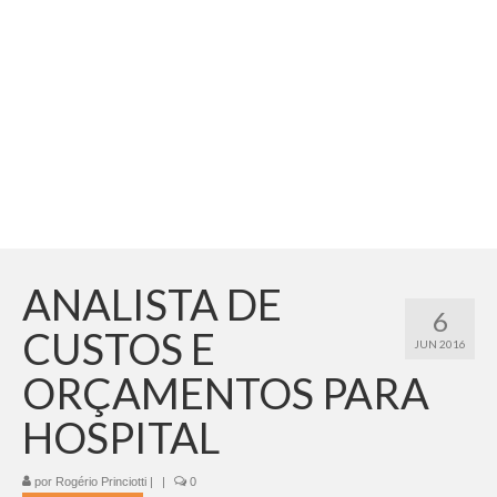
Adicionar vagas
Pesquisar Currículos
Minhas vagas
Painel de Vagas
Blog
Fale Conosco
ANALISTA DE
6
CUSTOS E
JUN 2016
ORÇAMENTOS PARA
HOSPITAL
por
Rogério Princiotti
|
|
0