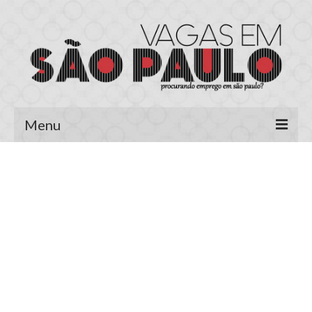
Menu
Página Inicial
Área do Candidato
Cadastrar Currículo
Meus Currículos
Vagas no E-mail
Área do Empregador