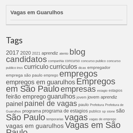
Vagas em Guarulhos
Tags
blog
2017
2020
aprendiz
2021
atento
candidatos
concurso
companhia
concurso publico
concurso
curriculos
curriculo
empregador
publico inss
dicas
empregos
emprega são paulo
emprego
Empregos
empregos em guarulhos
em São Paulo
empresas
estagios
estagio
guarulhos
feirão emprego
jovem aprendiz
jovem
painel de vagas
painel
paulo
Prefeitura
Prefeitura de
são
programa de estagios
programa
publico
Guarulhos
sp
stone
São Paulo
vagas
temporarias
vagas de emprego
Vagas em São
vagas em guarulhos
Paulo