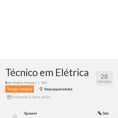
Adicionar vagas
Pesquisar Currículos
Minhas vagas
Painel de Vagas
Blog
Fale Conosco
Técnico em Elétrica
28
NOV 2020
por
Rogério Princiotti
|
|
0
Tempo Integral
Itaquaquecetuba
Publicado 6 anos atrás
Spawer
Site