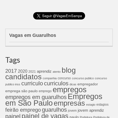
Vagas em Guarulhos
Tags
blog
2017
2020
aprendiz
2021
atento
candidatos
concurso
companhia
concurso publico
concurso
curriculos
curriculo
empregador
publico inss
dicas
empregos
emprega são paulo
emprego
Empregos
empregos em guarulhos
em São Paulo
empresas
estagios
estagio
guarulhos
feirão emprego
jovem aprendiz
jovem
painel de vagas
painel
paulo
Prefeitura
Prefeitura de