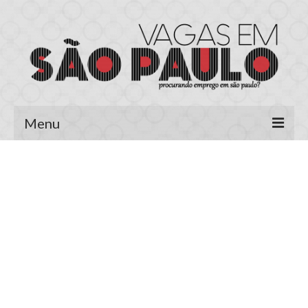
Menu
Página Inicial
Área do Candidato
Cadastrar Currículo
Meus Currículos
Vagas no E-mail
Área do Empregador