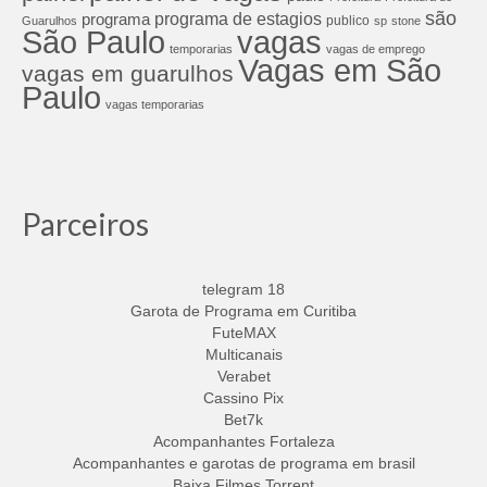
são
programa de estagios
programa
publico
Guarulhos
sp
stone
São Paulo
vagas
temporarias
vagas de emprego
Vagas em São
vagas em guarulhos
Paulo
vagas temporarias
Parceiros
telegram 18
Garota de Programa em Curitiba
FuteMAX
Multicanais
Verabet
Cassino Pix
Bet7k
Acompanhantes Fortaleza
Acompanhantes e garotas de programa em brasil
Baixa Filmes Torrent