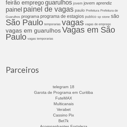
guarulhos
feirão emprego
jovem aprendiz
jovem
painel de vagas
painel
paulo
Prefeitura
Prefeitura de
são
programa de estagios
programa
publico
Guarulhos
sp
stone
São Paulo
vagas
temporarias
vagas de emprego
Vagas em São
vagas em guarulhos
Paulo
vagas temporarias
Parceiros
telegram 18
Garota de Programa em Curitiba
FuteMAX
Multicanais
Verabet
Cassino Pix
Bet7k
Acompanhantes Fortaleza