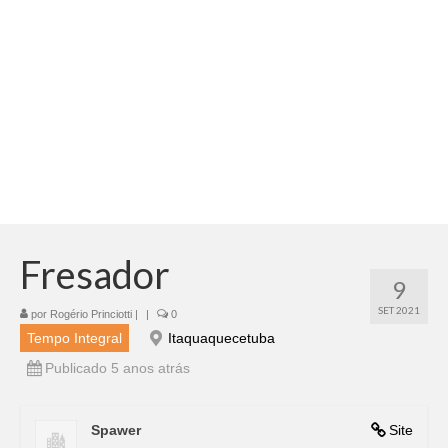
Adicionar vagas
Pesquisar Currículos
Minhas vagas
Painel de Vagas
Blog
Fale Conosco
Fresador
9
SET 2021
por
Rogério Princiotti
|
|
0
Tempo Integral
Itaquaquecetuba
Publicado 5 anos atrás
Spawer
Site