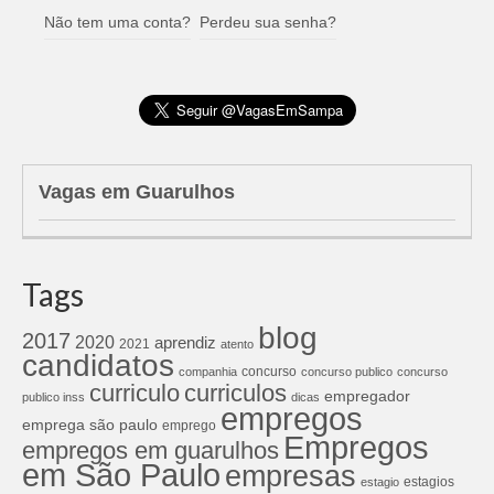
Não tem uma conta?
Perdeu sua senha?
Vagas em Guarulhos
Tags
blog
2017
2020
aprendiz
2021
atento
candidatos
concurso
companhia
concurso publico
concurso
curriculos
curriculo
empregador
publico inss
dicas
empregos
emprega são paulo
emprego
Empregos
empregos em guarulhos
em São Paulo
empresas
estagios
estagio