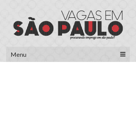
Menu
Página Inicial
Área do Candidato
Cadastrar Currículo
Meus Currículos
Vagas no E-mail
Área do Empregador