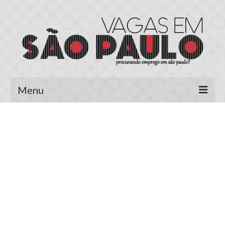
Menu
Página Inicial
Área do Candidato
Cadastrar Currículo
Meus Currículos
Vagas no E-mail
Área do Empregador