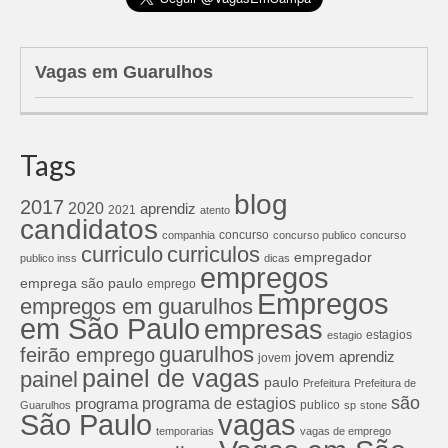
Vagas em Guarulhos
Tags
blog
2017
2020
aprendiz
2021
atento
candidatos
concurso
companhia
concurso publico
concurso
curriculos
curriculo
empregador
publico inss
dicas
empregos
emprega são paulo
emprego
Empregos
empregos em guarulhos
em São Paulo
empresas
estagios
estagio
guarulhos
feirão emprego
jovem aprendiz
jovem
painel de vagas
painel
paulo
Prefeitura
Prefeitura de
são
programa de estagios
programa
publico
Guarulhos
sp
stone
São Paulo
vagas
temporarias
vagas de emprego