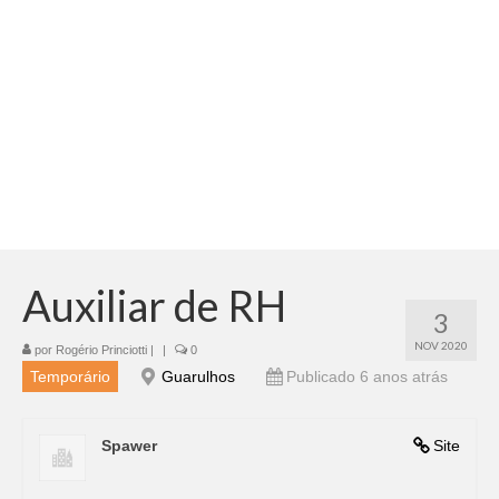
Adicionar vagas
Pesquisar Currículos
Minhas vagas
Painel de Vagas
Blog
Fale Conosco
Auxiliar de RH
3
NOV 2020
por
Rogério Princiotti
|
|
0
Temporário
Guarulhos
Publicado 6 anos atrás
Spawer
Site