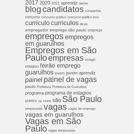
2017
2020
aprendiz
2021
atento
blog
candidatos
companhia
concurso
concurso publico
concurso publico inss
curriculos
curriculo
dicas
empregador
emprega são paulo
emprego
empregos
empregos
em guarulhos
Empregos em São
Paulo
empresas
estagio
feirão emprego
estagios
guarulhos
jovem aprendiz
jovem
painel de vagas
painel
paulo
Prefeitura
Prefeitura de Guarulhos
programa de estagios
programa
São Paulo
são
publico
sp
stone
vagas
temporarias
vagas de emprego
vagas em guarulhos
Vagas em São
Paulo
vagas temporarias