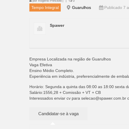
por
Rogério Princiotti
|
|
0
Tempo Integral
Guarulhos
Publicado 7 a
Spawer
Empresa Localizada na região de Guarulhos
Vaga Efetiva
Ensino Médio Completo.
Experiência em indústria, preferencialmente de embalag
Horário: Segunda a quinta das 08:00 as 18:00 sexta d
Salário:1556,28 + Comissão + VT + CB
Interessados enviar cv para
selecao@spawer.com.br
c