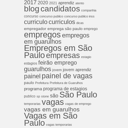
2017
2020
aprendiz
2021
atento
blog
candidatos
companhia
concurso
concurso publico
concurso publico inss
curriculos
curriculo
dicas
empregador
emprega são paulo
emprego
empregos
empregos
em guarulhos
Empregos em São
Paulo
empresas
estagio
feirão emprego
estagios
guarulhos
jovem aprendiz
jovem
painel de vagas
painel
paulo
Prefeitura
Prefeitura de Guarulhos
programa de estagios
programa
São Paulo
são
publico
sp
stone
vagas
temporarias
vagas de emprego
vagas em guarulhos
Vagas em São
Paulo
vagas temporarias