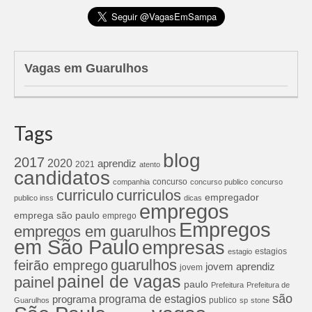
Vagas em Guarulhos
Tags
blog
2017
2020
aprendiz
2021
atento
candidatos
concurso
companhia
concurso publico
concurso
curriculos
curriculo
empregador
publico inss
dicas
empregos
emprega são paulo
emprego
Empregos
empregos em guarulhos
em São Paulo
empresas
estagios
estagio
guarulhos
feirão emprego
jovem aprendiz
jovem
painel de vagas
painel
paulo
Prefeitura
Prefeitura de
são
programa de estagios
programa
publico
Guarulhos
sp
stone