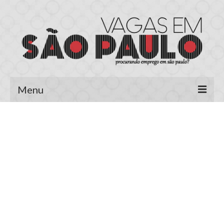
Menu
Página Inicial
Área do Candidato
Cadastrar Currículo
Meus Currículos
Vagas no E-mail
Área do Empregador