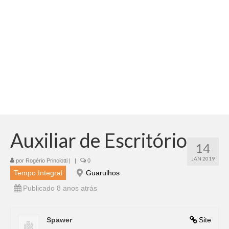
Adicionar vagas
Pesquisar Currículos
Minhas vagas
Painel de Vagas
Blog
Fale Conosco
Auxiliar de Escritório
14
JAN 2019
por
Rogério Princiotti
|
|
0
Tempo Integral
Guarulhos
Publicado 8 anos atrás
Spawer
Site