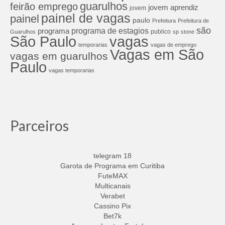
guarulhos
feirão emprego
jovem aprendiz
jovem
painel de vagas
painel
paulo
Prefeitura
Prefeitura de
são
programa de estagios
programa
publico
Guarulhos
sp
stone
São Paulo
vagas
temporarias
vagas de emprego
Vagas em São
vagas em guarulhos
Paulo
vagas temporarias
Parceiros
telegram 18
Garota de Programa em Curitiba
FuteMAX
Multicanais
Verabet
Cassino Pix
Bet7k