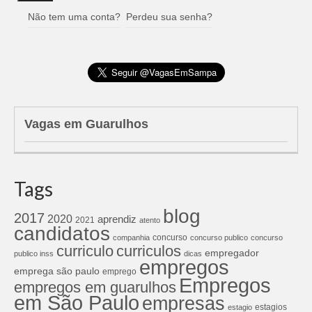
Não tem uma conta?
Perdeu sua senha?
Vagas em Guarulhos
Tags
blog
2017
2020
aprendiz
2021
atento
candidatos
concurso
companhia
concurso publico
concurso
curriculos
curriculo
empregador
publico inss
dicas
empregos
emprega são paulo
emprego
Empregos
empregos em guarulhos
em São Paulo
empresas
estagios
estagio