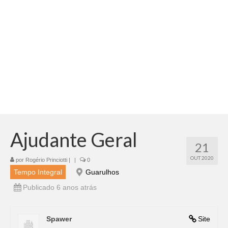
Adicionar vagas
Pesquisar Currículos
Minhas vagas
Painel de Vagas
Blog
Fale Conosco
Ajudante Geral
21
OUT 2020
por
Rogério Princiotti
|
|
0
Tempo Integral
Guarulhos
Publicado 6 anos atrás
Spawer
Site