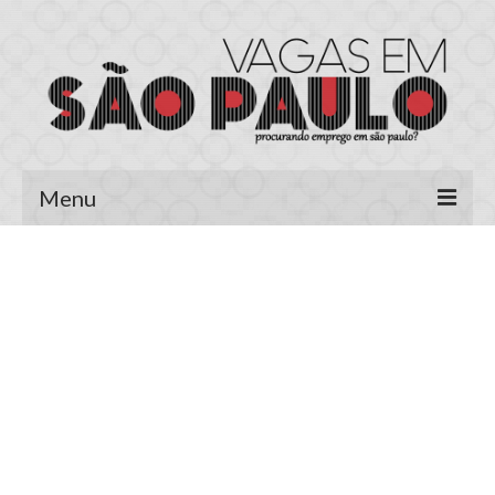
Menu
Página Inicial
Área do Candidato
Cadastrar Currículo
Meus Currículos
Vagas no E-mail
Área do Empregador