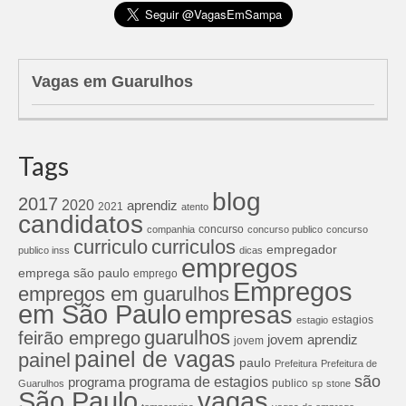
Vagas em Guarulhos
Tags
blog
2017
2020
aprendiz
2021
atento
candidatos
concurso
companhia
concurso publico
concurso
curriculos
curriculo
empregador
publico inss
dicas
empregos
emprega são paulo
emprego
Empregos
empregos em guarulhos
em São Paulo
empresas
estagios
estagio
guarulhos
feirão emprego
jovem aprendiz
jovem
painel de vagas
painel
paulo
Prefeitura
Prefeitura de
são
programa de estagios
programa
publico
Guarulhos
sp
stone
São Paulo
vagas