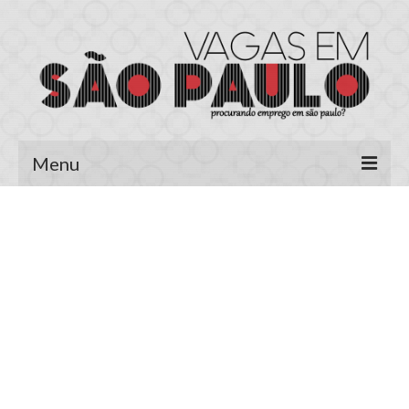
Menu
Página Inicial
Área do Candidato
Cadastrar Currículo
Meus Currículos
Vagas no E-mail
Área do Empregador