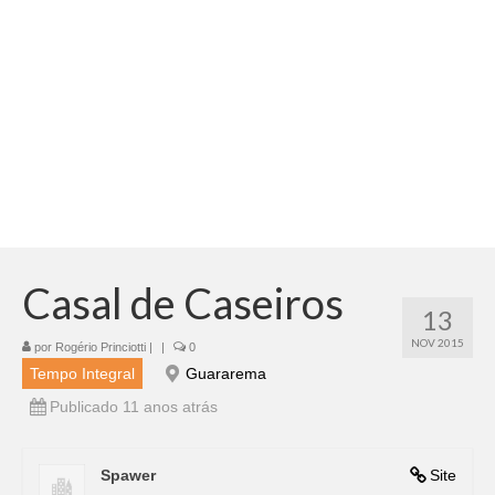
Adicionar vagas
Pesquisar Currículos
Minhas vagas
Painel de Vagas
Blog
Fale Conosco
Casal de Caseiros
13
NOV 2015
por
Rogério Princiotti
|
|
0
Tempo Integral
Guararema
Publicado 11 anos atrás
Spawer
Site