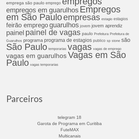
empregos
emprega são paulo
emprego
Empregos
empregos em guarulhos
em São Paulo
empresas
estagios
estagio
guarulhos
feirão emprego
jovem aprendiz
jovem
painel de vagas
painel
paulo
Prefeitura
Prefeitura de
são
programa de estagios
programa
publico
Guarulhos
sp
stone
São Paulo
vagas
temporarias
vagas de emprego
Vagas em São
vagas em guarulhos
Paulo
vagas temporarias
Parceiros
telegram 18
Garota de Programa em Curitiba
FuteMAX
Multicanais