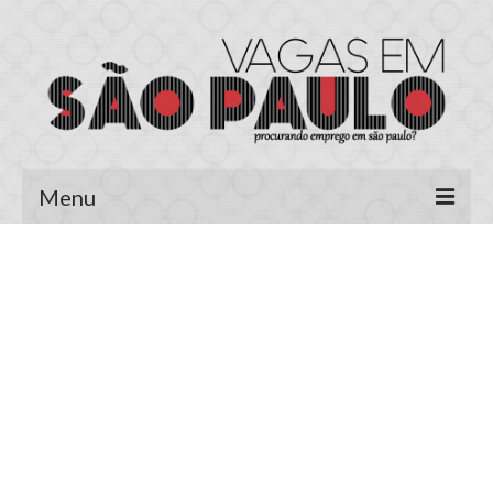
Menu
Página Inicial
Área do Candidato
Cadastrar Currículo
Meus Currículos
Vagas no E-mail
Área do Empregador