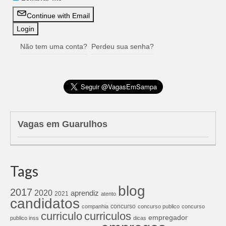
Continue with Email
Não tem uma conta?
Perdeu sua senha?
Vagas em Guarulhos
Tags
blog
2017
2020
aprendiz
2021
atento
candidatos
concurso
companhia
concurso publico
concurso
curriculos
curriculo
empregador
publico inss
dicas