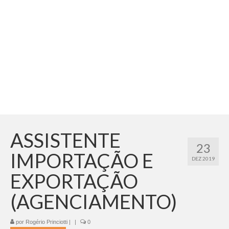
Adicionar vagas
Pesquisar Currículos
Minhas vagas
Painel de Vagas
Blog
Fale Conosco
ASSISTENTE
23
IMPORTAÇÃO E
DEZ 2019
EXPORTAÇÃO
(AGENCIAMENTO)
por
Rogério Princiotti
|
|
0