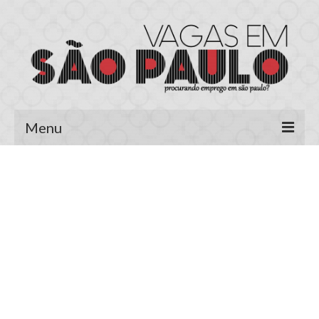
Menu
Página Inicial
Área do Candidato
Cadastrar Currículo
Meus Currículos
Vagas no E-mail
Área do Empregador