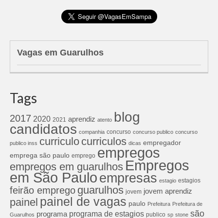
Vagas em Guarulhos
Tags
blog
2017
2020
aprendiz
2021
atento
candidatos
concurso
companhia
concurso publico
concurso
curriculos
curriculo
empregador
publico inss
dicas
empregos
emprega são paulo
emprego
Empregos
empregos em guarulhos
em São Paulo
empresas
estagios
estagio
guarulhos
feirão emprego
jovem aprendiz
jovem
painel de vagas
painel
paulo
Prefeitura
Prefeitura de
são
programa de estagios
programa
publico
Guarulhos
sp
stone