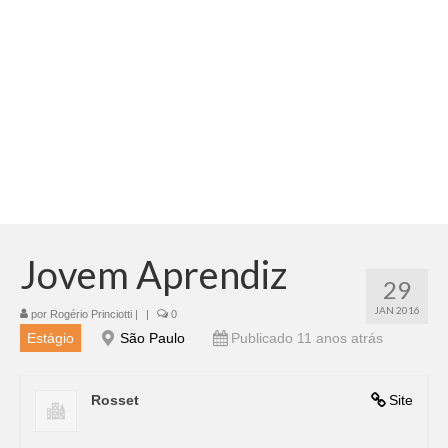
Adicionar vagas
Pesquisar Currículos
Minhas vagas
Painel de Vagas
Blog
Fale Conosco
Jovem Aprendiz
29
JAN 2016
por
Rogério Princiotti
|
|
0
Estágio
São Paulo
Publicado 11 anos atrás
Rosset
Site