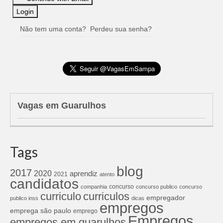
Não tem uma conta?
Perdeu sua senha?
Vagas em Guarulhos
Tags
blog
2017
2020
aprendiz
2021
atento
candidatos
concurso
companhia
concurso publico
concurso
curriculos
curriculo
empregador
publico inss
dicas
empregos
emprega são paulo
emprego
Empregos
empregos em guarulhos