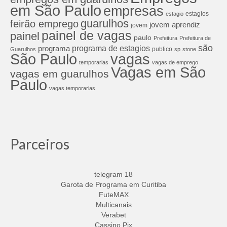
em São Paulo
empresas
estagios
estagio
guarulhos
feirão emprego
jovem aprendiz
jovem
painel de vagas
painel
paulo
Prefeitura
Prefeitura de
são
programa de estagios
programa
publico
Guarulhos
sp
stone
São Paulo
vagas
temporarias
vagas de emprego
Vagas em São
vagas em guarulhos
Paulo
vagas temporarias
Parceiros
telegram 18
Garota de Programa em Curitiba
FuteMAX
Multicanais
Verabet
Cassino Pix