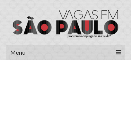
Menu
Página Inicial
Área do Candidato
Cadastrar Currículo
Meus Currículos
Vagas no E-mail
Área do Empregador