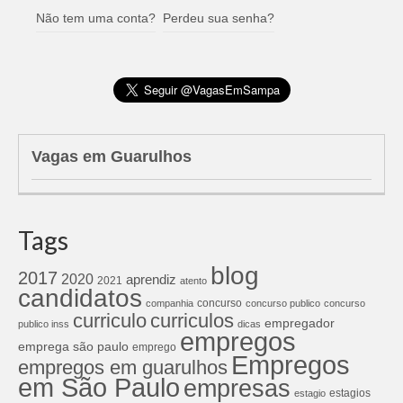
Não tem uma conta?
Perdeu sua senha?
Vagas em Guarulhos
Tags
blog
2017
2020
aprendiz
2021
atento
candidatos
concurso
companhia
concurso publico
concurso
curriculos
curriculo
empregador
publico inss
dicas
empregos
emprega são paulo
emprego
Empregos
empregos em guarulhos
em São Paulo
empresas
estagios
estagio