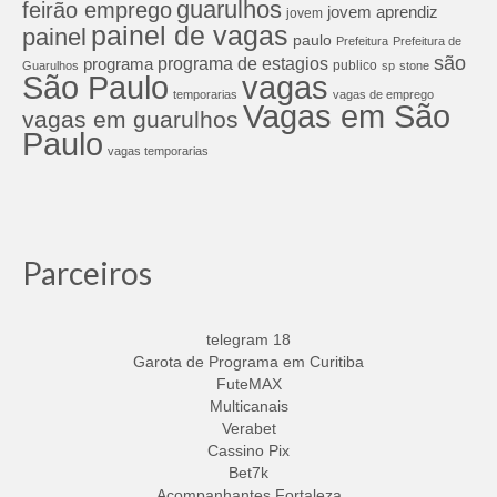
guarulhos
feirão emprego
jovem aprendiz
jovem
painel de vagas
painel
paulo
Prefeitura
Prefeitura de
são
programa de estagios
programa
publico
Guarulhos
sp
stone
São Paulo
vagas
temporarias
vagas de emprego
Vagas em São
vagas em guarulhos
Paulo
vagas temporarias
Parceiros
telegram 18
Garota de Programa em Curitiba
FuteMAX
Multicanais
Verabet
Cassino Pix
Bet7k
Acompanhantes Fortaleza