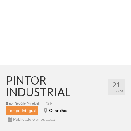
Adicionar vagas
Pesquisar Currículos
Minhas vagas
Painel de Vagas
Blog
Fale Conosco
PINTOR
21
INDUSTRIAL
JUL 2020
por
Rogério Princiotti
|
|
0
Tempo Integral
Guarulhos
Publicado 6 anos atrás