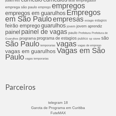
empregador
publico inss
dicas
empregos
emprega são paulo
emprego
Empregos
empregos em guarulhos
em São Paulo
empresas
estagios
estagio
guarulhos
feirão emprego
jovem aprendiz
jovem
painel de vagas
painel
paulo
Prefeitura
Prefeitura de
são
programa de estagios
programa
publico
Guarulhos
sp
stone
São Paulo
vagas
temporarias
vagas de emprego
Vagas em São
vagas em guarulhos
Paulo
vagas temporarias
Parceiros
telegram 18
Garota de Programa em Curitiba
FuteMAX