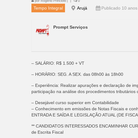
por
Rogério Princiotti
|
|
0
Tempo Integral
Arujá
Publicado 10 anos
Prompt Serviços
– SALÁRIO: R$ 1.500 + VT
– HORÁRIO: SEG. A SEX. das 08h00 às 18h00
– Experiência: Realizar apurações e declaração de impo
participação na análise dos procedimentos tributários
– Desejável curso superior em Contabilidade
– Conhecimento em emissões de Notas Fiscais e c
ENTRADA E SAÍDA E LEGISLAÇÃO ATUAL (DE FISCA
** CANDIDATOS INTERESSADOS ENCAMINHAR CU
de Escrita Fiscal