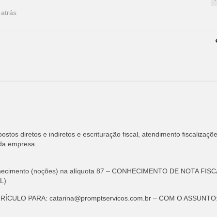
 atrás
stos diretos e indiretos e escrituração fiscal, atendimento fiscalizaçõ
 da empresa.
onhecimento (noções) na alíquota 87 – CONHECIMENTO DE NOTA FIS
L)
RRÍCULO PARA:
catarina@promptservicos.com.br
– COM O ASSUNTO: A