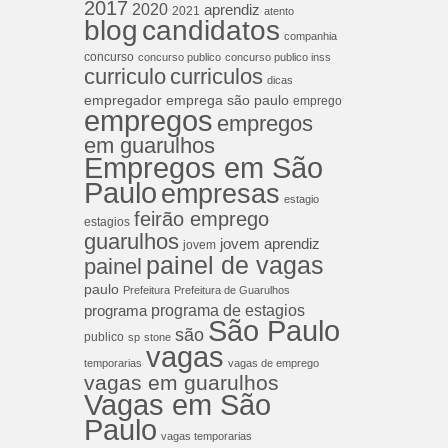
2017
2020
aprendiz
2021
atento
blog
candidatos
companhia
concurso
concurso publico
concurso publico inss
curriculos
curriculo
dicas
empregador
emprega são paulo
emprego
empregos
empregos
em guarulhos
Empregos em São
Paulo
empresas
estagio
feirão emprego
estagios
guarulhos
jovem aprendiz
jovem
painel de vagas
painel
paulo
Prefeitura
Prefeitura de Guarulhos
programa de estagios
programa
São Paulo
são
publico
sp
stone
vagas
temporarias
vagas de emprego
vagas em guarulhos
Vagas em São
Paulo
vagas temporarias