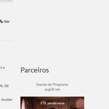
Site
es e
Parceiros
Garota de Programa
CAL DE
acg18.net
uxiliar