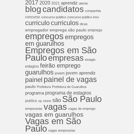
2017
2020
aprendiz
2021
atento
blog
candidatos
companhia
concurso
concurso publico
concurso publico inss
curriculos
curriculo
dicas
empregador
emprega são paulo
emprego
empregos
empregos
em guarulhos
Empregos em São
Paulo
empresas
estagio
feirão emprego
estagios
guarulhos
jovem aprendiz
jovem
painel de vagas
painel
paulo
Prefeitura
Prefeitura de Guarulhos
programa de estagios
programa
São Paulo
são
publico
sp
stone
vagas
temporarias
vagas de emprego
vagas em guarulhos
Vagas em São
Paulo
vagas temporarias