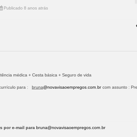
Publicado 8 anos atrás
stência médica + Cesta básica + Seguro de vida
currículo para :
bruna
@novavisaoempregos.com.br
com assunto : Pr
s por e-mail para
bruna@novavisaoempregos.com.br