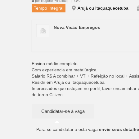
por
Rogério Princiotti
|
|
0
Tempo Integral
Arujá ou Itaquaquecetuba
Nova Visão Empregos
Ensino médio completo
Com experiencia em metalúrgica
Salario R$ A combinar + VT + Refeição no local + Assi
Residir em Arujá ou Itaquaquecetuba
Interessados que estejam no perfil, favor encaminhar 
de torno Citizen
Para se candidatar a esta vaga
envie seus detalhe