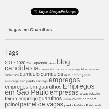
Vagas em Guarulhos
Tags
blog
2017
2020
aprendiz
2021
atento
candidatos
concurso
companhia
concurso publico
concurso
curriculos
curriculo
empregador
publico inss
dicas
empregos
emprega são paulo
emprego
Empregos
empregos em guarulhos
em São Paulo
empresas
estagios
estagio
guarulhos
feirão emprego
jovem aprendiz
jovem
painel de vagas
painel
paulo
Prefeitura
Prefeitura de