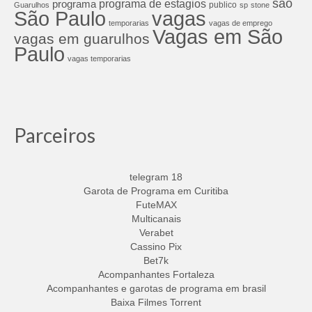
são
programa de estagios
programa
publico
Guarulhos
sp
stone
São Paulo
vagas
temporarias
vagas de emprego
Vagas em São
vagas em guarulhos
Paulo
vagas temporarias
Parceiros
telegram 18
Garota de Programa em Curitiba
FuteMAX
Multicanais
Verabet
Cassino Pix
Bet7k
Acompanhantes Fortaleza
Acompanhantes e garotas de programa em brasil
Baixa Filmes Torrent