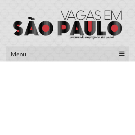
Menu
Página Inicial
Área do Candidato
Cadastrar Currículo
Meus Currículos
Vagas no E-mail
Área do Empregador