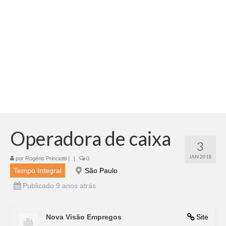
Adicionar vagas
Pesquisar Currículos
Minhas vagas
Painel de Vagas
Blog
Fale Conosco
Operadora de caixa
3
JAN 2018
por
Rogério Princiotti
|
|
0
Tempo Integral
São Paulo
Publicado 9 anos atrás
Nova Visão Empregos
Site