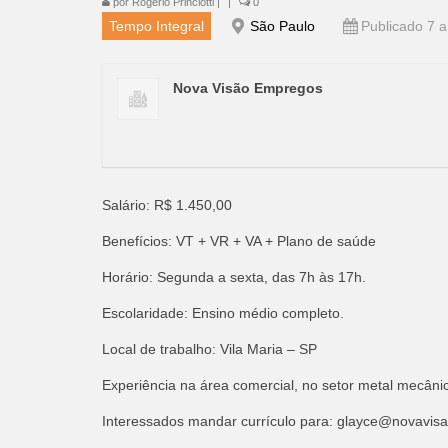
por
Rogério Princiotti
|
|
0
Tempo Integral
São Paulo
Publicado 7 a
Nova Visão Empregos
Salário: R$ 1.450,00
Benefícios: VT + VR + VA + Plano de saúde
Horário: Segunda a sexta, das 7h às 17h.
Escolaridade: Ensino médio completo.
Local de trabalho: Vila Maria – SP
Experiência na área comercial, no setor metal mecânic
Interessados mandar currículo para:
glayce@novavisa