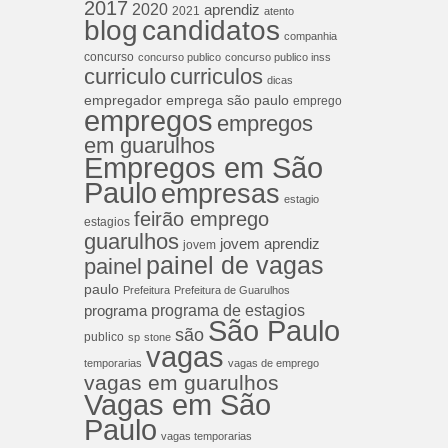
2017
2020
aprendiz
2021
atento
blog
candidatos
companhia
concurso
concurso publico
concurso publico inss
curriculos
curriculo
dicas
empregador
emprega são paulo
emprego
empregos
empregos
em guarulhos
Empregos em São
Paulo
empresas
estagio
feirão emprego
estagios
guarulhos
jovem aprendiz
jovem
painel de vagas
painel
paulo
Prefeitura
Prefeitura de Guarulhos
programa de estagios
programa
São Paulo
são
publico
sp
stone
vagas
temporarias
vagas de emprego
vagas em guarulhos
Vagas em São
Paulo
vagas temporarias