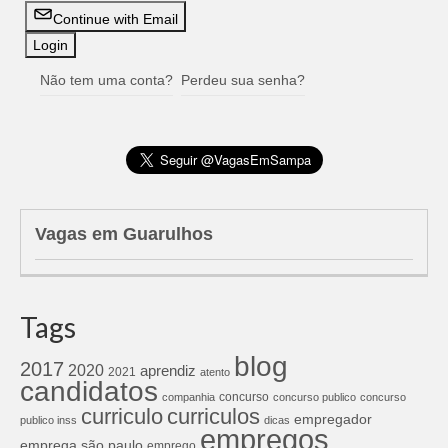
Continue with Email
Não tem uma conta?
Perdeu sua senha?
Vagas em Guarulhos
Tags
blog
2017
2020
aprendiz
2021
atento
candidatos
concurso
companhia
concurso publico
concurso
curriculos
curriculo
empregador
publico inss
dicas
empregos
emprega são paulo
emprego