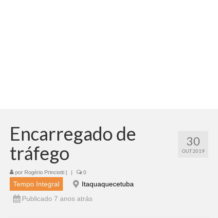
Adicionar vagas
Pesquisar Currículos
Minhas vagas
Painel de Vagas
Blog
Fale Conosco
Encarregado de
30
tráfego
OUT 2019
por
Rogério Princiotti
|
|
0
Tempo Integral
Itaquaquecetuba
Publicado 7 anos atrás