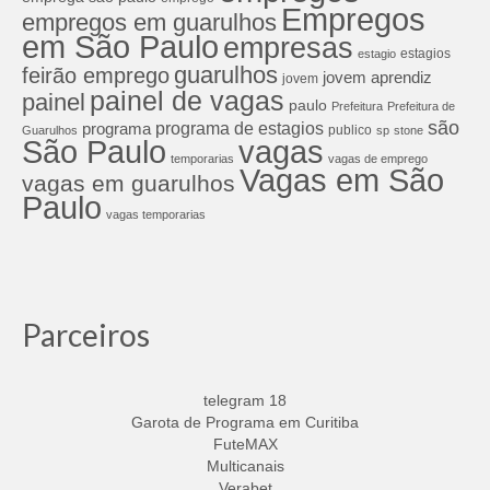
Empregos
empregos em guarulhos
em São Paulo
empresas
estagios
estagio
guarulhos
feirão emprego
jovem aprendiz
jovem
painel de vagas
painel
paulo
Prefeitura
Prefeitura de
são
programa de estagios
programa
publico
Guarulhos
sp
stone
São Paulo
vagas
temporarias
vagas de emprego
Vagas em São
vagas em guarulhos
Paulo
vagas temporarias
Parceiros
telegram 18
Garota de Programa em Curitiba
FuteMAX
Multicanais
Verabet