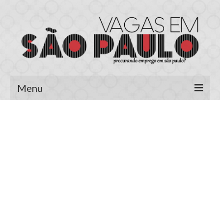
Menu
Página Inicial
Área do Candidato
Cadastrar Currículo
Meus Currículos
Vagas no E-mail
Área do Empregador