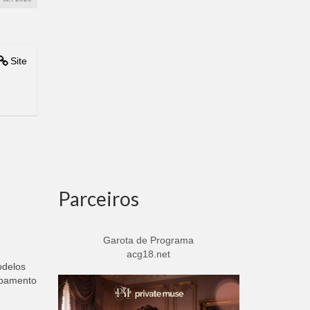
Site
Parceiros
Garota de Programa
acg18.net
odelos
abamento