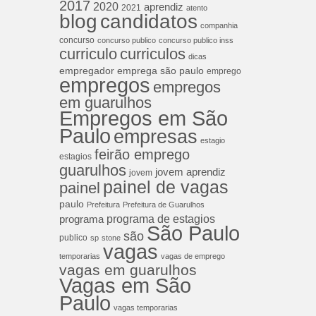
2017
2020
aprendiz
2021
atento
blog
candidatos
companhia
concurso
concurso publico
concurso publico inss
curriculos
curriculo
dicas
empregador
emprega são paulo
emprego
empregos
empregos
em guarulhos
Empregos em São
Paulo
empresas
estagio
feirão emprego
estagios
guarulhos
jovem aprendiz
jovem
painel de vagas
painel
paulo
Prefeitura
Prefeitura de Guarulhos
programa de estagios
programa
São Paulo
são
publico
sp
stone
vagas
temporarias
vagas de emprego
vagas em guarulhos
Vagas em São
Paulo
vagas temporarias