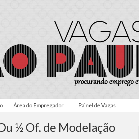
to
Área do Empregador
Painel de Vagas
 Ou ½ Of. de Modelação