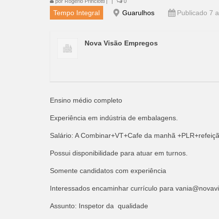
por
Rogério Princiotti
|
|
0
Tempo Integral
Guarulhos
Publicado 7 a
Nova Visão Empregos
Ensino médio completo
Experiência em indústria de embalagens.
Salário: A Combinar+VT+Cafe da manhã +PLR+refeiç
Possui disponibilidade para atuar em turnos.
Somente candidatos com experiência
Interessados encaminhar currículo para
vania@novavi
Assunto: Inspetor da qualidade