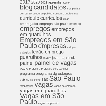
2017
2020
aprendiz
2021
atento
blog
candidatos
companhia
concurso
concurso publico
concurso publico inss
curriculos
curriculo
dicas
empregador
emprega são paulo
emprego
empregos
empregos
em guarulhos
Empregos em São
Paulo
empresas
estagio
feirão emprego
estagios
guarulhos
jovem aprendiz
jovem
painel de vagas
painel
paulo
Prefeitura
Prefeitura de Guarulhos
programa de estagios
programa
São Paulo
são
publico
sp
stone
vagas
temporarias
vagas de emprego
vagas em guarulhos
Vagas em São
Paulo
vagas temporarias