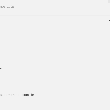
nos atrás
ão
saoempregos.com..br