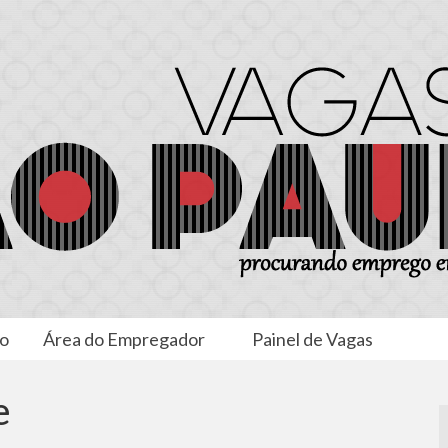
to
Área do Empregador
Painel de Vagas
e