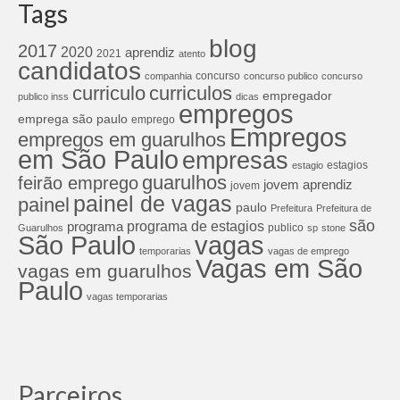
Tags
blog
2017
2020
aprendiz
2021
atento
candidatos
concurso
companhia
concurso publico
concurso
curriculos
curriculo
empregador
publico inss
dicas
empregos
emprega são paulo
emprego
Empregos
empregos em guarulhos
em São Paulo
empresas
estagios
estagio
guarulhos
feirão emprego
jovem aprendiz
jovem
painel de vagas
painel
paulo
Prefeitura
Prefeitura de
são
programa de estagios
programa
publico
Guarulhos
sp
stone
São Paulo
vagas
temporarias
vagas de emprego
Vagas em São
vagas em guarulhos
Paulo
vagas temporarias
Parceiros