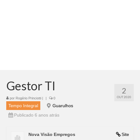
Adicionar vagas
Pesquisar Currículos
Minhas vagas
Painel de Vagas
Blog
Fale Conosco
Gestor TI
2
OUT 2020
por
Rogério Princiotti
|
|
0
Tempo Integral
Guarulhos
Publicado 6 anos atrás
Nova Visão Empregos
Site