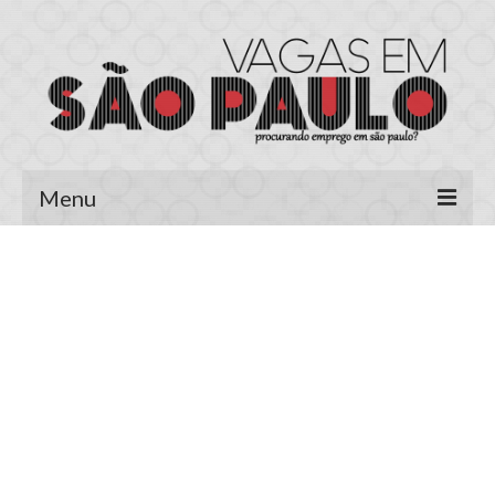
Menu
Página Inicial
Área do Candidato
Cadastrar Currículo
Meus Currículos
Vagas no E-mail
Área do Empregador