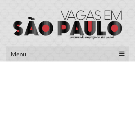
Menu
Página Inicial
Área do Candidato
Cadastrar Currículo
Meus Currículos
Vagas no E-mail
Área do Empregador