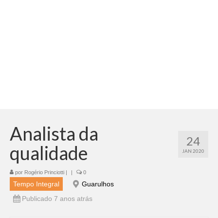
Adicionar vagas
Pesquisar Currículos
Minhas vagas
Painel de Vagas
Blog
Fale Conosco
Analista da
24
qualidade
JAN 2020
por
Rogério Princiotti
|
|
0
Tempo Integral
Guarulhos
Publicado 7 anos atrás