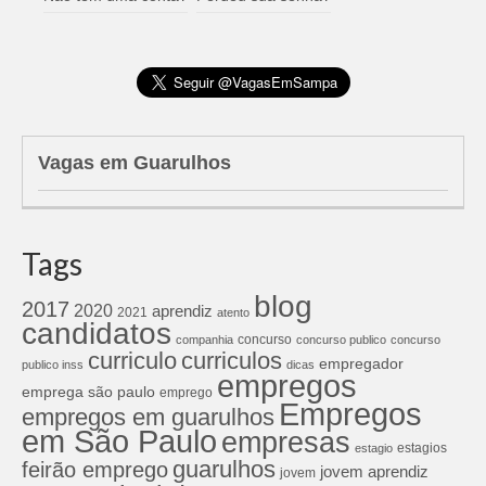
Vagas em Guarulhos
Tags
blog
2017
2020
aprendiz
2021
atento
candidatos
concurso
companhia
concurso publico
concurso
curriculos
curriculo
empregador
publico inss
dicas
empregos
emprega são paulo
emprego
Empregos
empregos em guarulhos
em São Paulo
empresas
estagios
estagio
guarulhos
feirão emprego
jovem aprendiz
jovem