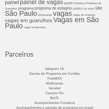
painel de vagas
painel
paulo
Prefeitura
Prefeitura de
são
programa de estagios
programa
publico
Guarulhos
sp
stone
São Paulo
vagas
temporarias
vagas de emprego
Vagas em São
vagas em guarulhos
Paulo
vagas temporarias
Parceiros
telegram 18
Garota de Programa em Curitiba
FuteMAX
Multicanais
Verabet
Cassino Pix
Bet7k
Acompanhantes Fortaleza
Acompanhantes e garotas de programa em brasil