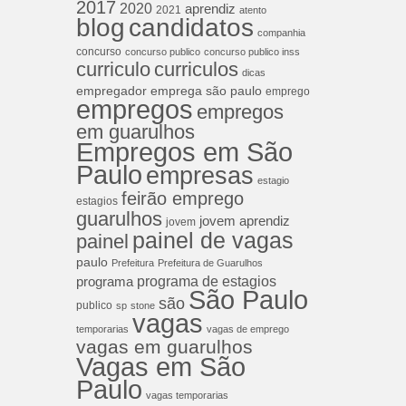
2017
2020
aprendiz
2021
atento
blog
candidatos
companhia
concurso
concurso publico
concurso publico inss
curriculos
curriculo
dicas
empregador
emprega são paulo
emprego
empregos
empregos
em guarulhos
Empregos em São
Paulo
empresas
estagio
feirão emprego
estagios
guarulhos
jovem aprendiz
jovem
painel de vagas
painel
paulo
Prefeitura
Prefeitura de Guarulhos
programa de estagios
programa
São Paulo
são
publico
sp
stone
vagas
temporarias
vagas de emprego
vagas em guarulhos
Vagas em São
Paulo
vagas temporarias