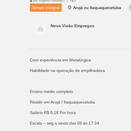
por
Rogério Princiotti
|
|
0
Tempo Integral
Arujá ou Itaquaquecetuba
Nova Visão Empregos
Com experiência em Metalúrgica
Habilidade na operação de empilhadeira
Ensino médio completo
Residir em Arujá / Itaquaquecetuba
Salário R$ 8,18 Por hora
Escala – seg a sexta das 08 às 17:24