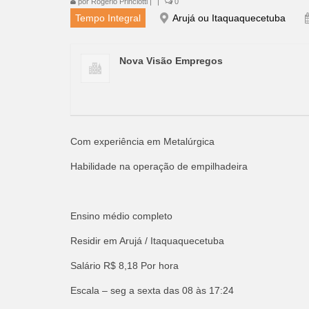
por
Rogério Princiotti
|
|
0
Tempo Integral
Arujá ou Itaquaquecetuba
Nova Visão Empregos
Com experiência em Metalúrgica
Habilidade na operação de empilhadeira
Ensino médio completo
Residir em Arujá / Itaquaquecetuba
Salário R$ 8,18 Por hora
Escala – seg a sexta das 08 às 17:24