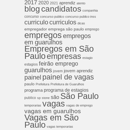
2017
2020
aprendiz
2021
atento
blog
candidatos
companhia
concurso
concurso publico
concurso publico inss
curriculos
curriculo
dicas
empregador
emprega são paulo
emprego
empregos
empregos
em guarulhos
Empregos em São
Paulo
empresas
estagio
feirão emprego
estagios
guarulhos
jovem aprendiz
jovem
painel de vagas
painel
paulo
Prefeitura
Prefeitura de Guarulhos
programa de estagios
programa
São Paulo
são
publico
sp
stone
vagas
temporarias
vagas de emprego
vagas em guarulhos
Vagas em São
Paulo
vagas temporarias