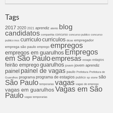
Tags
blog
2017
2020
aprendiz
2021
atento
candidatos
concurso
companhia
concurso publico
concurso
curriculos
curriculo
empregador
publico inss
dicas
empregos
emprega são paulo
emprego
Empregos
empregos em guarulhos
em São Paulo
empresas
estagios
estagio
guarulhos
feirão emprego
jovem aprendiz
jovem
painel de vagas
painel
paulo
Prefeitura
Prefeitura de
são
programa de estagios
programa
publico
Guarulhos
sp
stone
São Paulo
vagas
temporarias
vagas de emprego
Vagas em São
vagas em guarulhos
Paulo
vagas temporarias