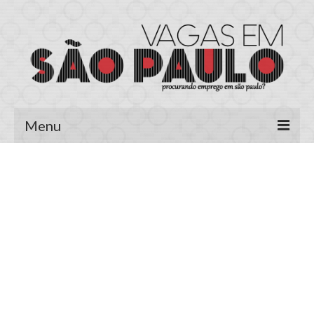
Menu
Página Inicial
Área do Candidato
Cadastrar Currículo
Meus Currículos
Vagas no E-mail
Área do Empregador