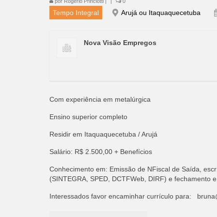
por
Rogério Princiotti
|
|
0
Tempo Integral
Arujá ou Itaquaquecetuba
Nova Visão Empregos
Com experiência em metalúrgica
Ensino superior completo
Residir em Itaquaquecetuba / Arujá
Salário: R$ 2.500,00 + Benefícios
Conhecimento em: Emissão de NFiscal de Saída, escri
(SINTEGRA, SPED, DCTFWeb, DIRF) e fechamento e apu
Interessados favor encaminhar currículo para:
bruna