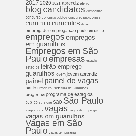
2017
2020
aprendiz
2021
atento
blog
candidatos
companhia
concurso
concurso publico
concurso publico inss
curriculos
curriculo
dicas
empregador
emprega são paulo
emprego
empregos
empregos
em guarulhos
Empregos em São
Paulo
empresas
estagio
feirão emprego
estagios
guarulhos
jovem aprendiz
jovem
painel de vagas
painel
paulo
Prefeitura
Prefeitura de Guarulhos
programa de estagios
programa
São Paulo
são
publico
sp
stone
vagas
temporarias
vagas de emprego
vagas em guarulhos
Vagas em São
Paulo
vagas temporarias