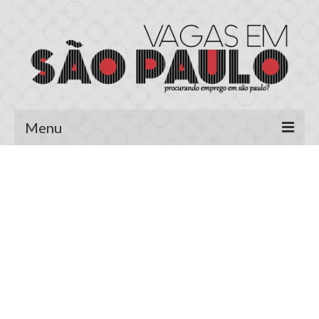
Menu
Página Inicial
Área do Candidato
Cadastrar Currículo
Meus Currículos
Vagas no E-mail
Área do Empregador