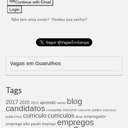
Continue with Email
Não tem uma conta?
Perdeu sua senha?
Vagas em Guarulhos
Tags
blog
2017
2020
aprendiz
2021
atento
candidatos
concurso
companhia
concurso publico
concurso
curriculos
curriculo
empregador
publico inss
dicas
empregos
emprega são paulo
emprego