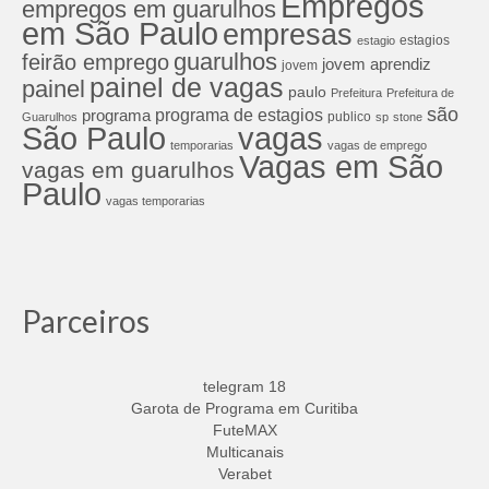
Empregos
empregos em guarulhos
em São Paulo
empresas
estagios
estagio
guarulhos
feirão emprego
jovem aprendiz
jovem
painel de vagas
painel
paulo
Prefeitura
Prefeitura de
são
programa de estagios
programa
publico
Guarulhos
sp
stone
São Paulo
vagas
temporarias
vagas de emprego
Vagas em São
vagas em guarulhos
Paulo
vagas temporarias
Parceiros
telegram 18
Garota de Programa em Curitiba
FuteMAX
Multicanais
Verabet