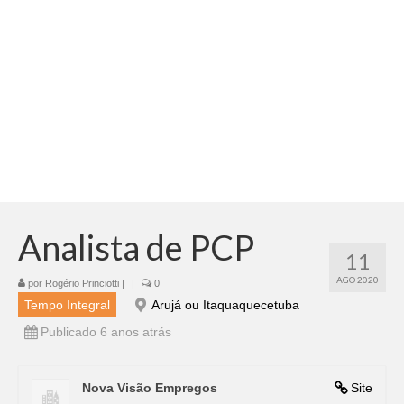
Adicionar vagas
Pesquisar Currículos
Minhas vagas
Painel de Vagas
Blog
Fale Conosco
Analista de PCP
11
AGO 2020
por
Rogério Princiotti
|
|
0
Tempo Integral
Arujá ou Itaquaquecetuba
Publicado 6 anos atrás
Nova Visão Empregos
Site