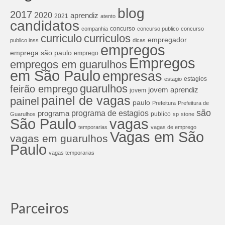
blog
2017
2020
aprendiz
2021
atento
candidatos
concurso
companhia
concurso publico
concurso
curriculos
curriculo
empregador
publico inss
dicas
empregos
emprega são paulo
emprego
Empregos
empregos em guarulhos
em São Paulo
empresas
estagios
estagio
guarulhos
feirão emprego
jovem aprendiz
jovem
painel de vagas
painel
paulo
Prefeitura
Prefeitura de
são
programa de estagios
programa
publico
Guarulhos
sp
stone
São Paulo
vagas
temporarias
vagas de emprego
Vagas em São
vagas em guarulhos
Paulo
vagas temporarias
Parceiros