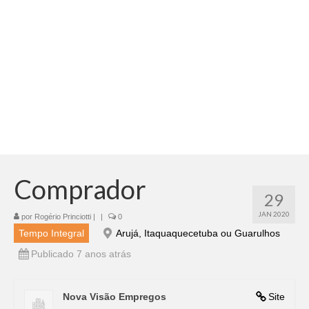
Adicionar vagas
Pesquisar Currículos
Minhas vagas
Painel de Vagas
Blog
Fale Conosco
Comprador
29
JAN 2020
por
Rogério Princiotti
|
|
0
Tempo Integral
Arujá, Itaquaquecetuba ou Guarulhos
Publicado 7 anos atrás
Nova Visão Empregos
Site