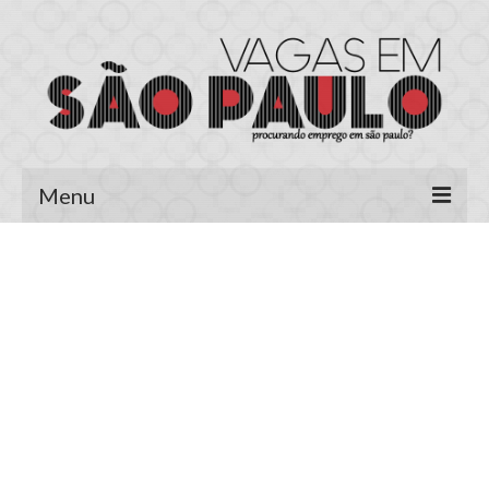
Menu
Página Inicial
Área do Candidato
Cadastrar Currículo
Meus Currículos
Vagas no E-mail
Área do Empregador