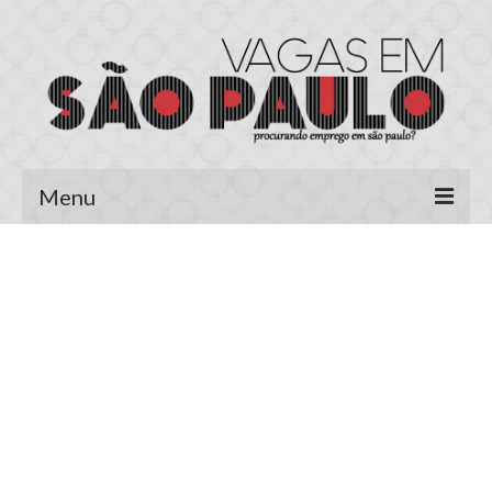
Menu
Página Inicial
Área do Candidato
Cadastrar Currículo
Meus Currículos
Vagas no E-mail
Área do Empregador