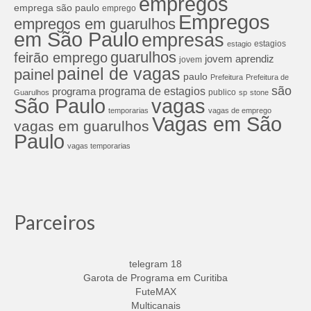
empregos
emprega são paulo
emprego
Empregos
empregos em guarulhos
em São Paulo
empresas
estagios
estagio
guarulhos
feirão emprego
jovem aprendiz
jovem
painel de vagas
painel
paulo
Prefeitura
Prefeitura de
são
programa de estagios
programa
publico
Guarulhos
sp
stone
São Paulo
vagas
temporarias
vagas de emprego
Vagas em São
vagas em guarulhos
Paulo
vagas temporarias
Parceiros
telegram 18
Garota de Programa em Curitiba
FuteMAX
Multicanais