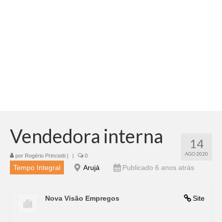
Adicionar vagas
Pesquisar Currículos
Minhas vagas
Painel de Vagas
Blog
Fale Conosco
Vendedora interna
14
AGO 2020
por
Rogério Princiotti
|
|
0
Tempo Integral
Arujá
Publicado 6 anos atrás
Nova Visão Empregos
Site