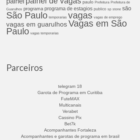
painel de vagas
painel
paulo
Prefeitura
Prefeitura de
são
programa de estagios
programa
publico
Guarulhos
sp
stone
São Paulo
vagas
temporarias
vagas de emprego
Vagas em São
vagas em guarulhos
Paulo
vagas temporarias
Parceiros
telegram 18
Garota de Programa em Curitiba
FuteMAX
Multicanais
Verabet
Cassino Pix
Bet7k
Acompanhantes Fortaleza
Acompanhantes e garotas de programa em brasil