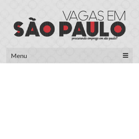
Menu
Página Inicial
Área do Candidato
Cadastrar Currículo
Meus Currículos
Vagas no E-mail
Área do Empregador