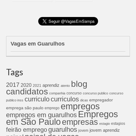
Vagas em Guarulhos
Tags
blog
2017
2020
aprendiz
2021
atento
candidatos
concurso
companhia
concurso publico
concurso
curriculos
curriculo
empregador
publico inss
dicas
empregos
emprega são paulo
emprego
Empregos
empregos em guarulhos
em São Paulo
empresas
estagios
estagio
guarulhos
feirão emprego
jovem aprendiz
jovem