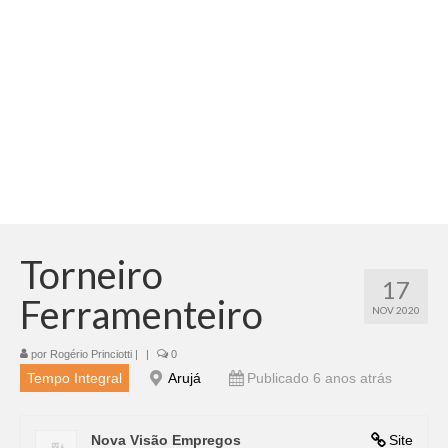
Adicionar vagas
Pesquisar Currículos
Minhas vagas
Painel de Vagas
Blog
Fale Conosco
Torneiro
17
Ferramenteiro
NOV 2020
por
Rogério Princiotti
|
|
0
Tempo Integral
Arujá
Publicado 6 anos atrás
Nova Visão Empregos
Site