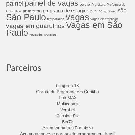
painel de vagas
painel
paulo
Prefeitura
Prefeitura de
são
programa de estagios
programa
publico
Guarulhos
sp
stone
São Paulo
vagas
temporarias
vagas de emprego
Vagas em São
vagas em guarulhos
Paulo
vagas temporarias
Parceiros
telegram 18
Garota de Programa em Curitiba
FuteMAX
Multicanais
Verabet
Cassino Pix
Bet7k
Acompanhantes Fortaleza
Acompanhantes e garotas de programa em brasil