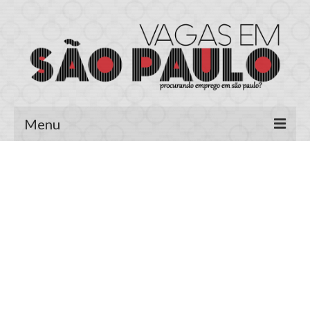
Menu
Página Inicial
Área do Candidato
Cadastrar Currículo
Meus Currículos
Vagas no E-mail
Área do Empregador