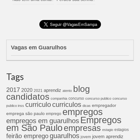
Vagas em Guarulhos
Tags
blog
2017
2020
aprendiz
2021
atento
candidatos
concurso
companhia
concurso publico
concurso
curriculos
curriculo
empregador
publico inss
dicas
empregos
emprega são paulo
emprego
Empregos
empregos em guarulhos
em São Paulo
empresas
estagios
estagio
guarulhos
feirão emprego
jovem aprendiz
jovem