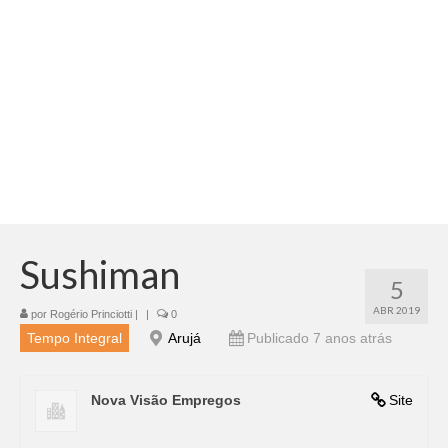
Adicionar vagas
Pesquisar Currículos
Minhas vagas
Painel de Vagas
Blog
Fale Conosco
Sushiman
5
ABR 2019
por
Rogério Princiotti
|
|
0
Tempo Integral
Arujá
Publicado 7 anos atrás
Nova Visão Empregos
Site