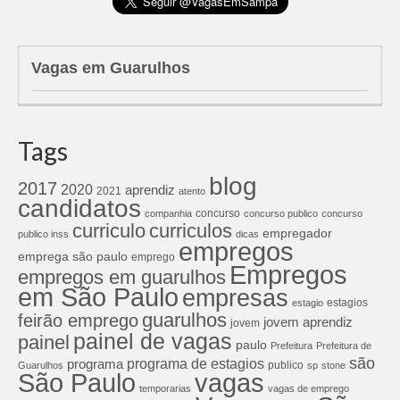
Vagas em Guarulhos
Tags
blog
2017
2020
aprendiz
2021
atento
candidatos
concurso
companhia
concurso publico
concurso
curriculos
curriculo
empregador
publico inss
dicas
empregos
emprega são paulo
emprego
Empregos
empregos em guarulhos
em São Paulo
empresas
estagios
estagio
guarulhos
feirão emprego
jovem aprendiz
jovem
painel de vagas
painel
paulo
Prefeitura
Prefeitura de
são
programa de estagios
programa
publico
Guarulhos
sp
stone
São Paulo
vagas
temporarias
vagas de emprego