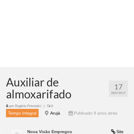
Adicionar vagas
Pesquisar Currículos
Minhas vagas
Painel de Vagas
Blog
Fale Conosco
Auxiliar de
17
almoxarifado
NOV 2017
por
Rogério Princiotti
|
|
0
Tempo Integral
Arujá
Publicado 9 anos atrás
Nova Visão Empregos
Site