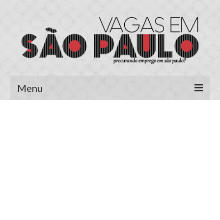
Menu
Página Inicial
Área do Candidato
Cadastrar Currículo
Meus Currículos
Vagas no E-mail
Área do Empregador