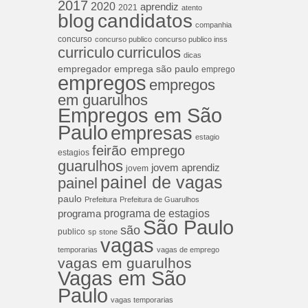
2017
2020
aprendiz
2021
atento
blog
candidatos
companhia
concurso
concurso publico
concurso publico inss
curriculos
curriculo
dicas
empregador
emprega são paulo
emprego
empregos
empregos
em guarulhos
Empregos em São
Paulo
empresas
estagio
feirão emprego
estagios
guarulhos
jovem aprendiz
jovem
painel de vagas
painel
paulo
Prefeitura
Prefeitura de Guarulhos
programa de estagios
programa
São Paulo
são
publico
sp
stone
vagas
temporarias
vagas de emprego
vagas em guarulhos
Vagas em São
Paulo
vagas temporarias