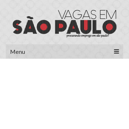
Menu
Página Inicial
Área do Candidato
Cadastrar Currículo
Meus Currículos
Vagas no E-mail
Área do Empregador