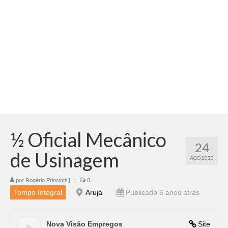
Adicionar vagas
Pesquisar Currículos
Minhas vagas
Painel de Vagas
Blog
Fale Conosco
½ Oficial Mecânico
24
de Usinagem
AGO 2020
por
Rogério Princiotti
|
|
0
Tempo Integral
Arujá
Publicado 6 anos atrás
Nova Visão Empregos
Site