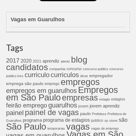
Vagas em Guarulhos
Tags
blog
2017
2020
aprendiz
2021
atento
candidatos
concurso
companhia
concurso publico
concurso
curriculos
curriculo
empregador
publico inss
dicas
empregos
emprega são paulo
emprego
Empregos
empregos em guarulhos
em São Paulo
empresas
estagios
estagio
guarulhos
feirão emprego
jovem aprendiz
jovem
painel de vagas
painel
paulo
Prefeitura
Prefeitura de
são
programa de estagios
programa
publico
Guarulhos
sp
stone
São Paulo
vagas
temporarias
vagas de emprego
Vagas em São
vagas em guarulhos