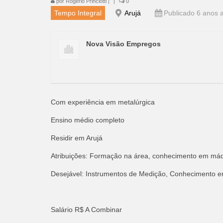
por
Rogério Princiotti
|
|
0
Tempo Integral
Arujá
Publicado 6 anos a
Nova Visão Empregos
Com experiência em metalúrgica
Ensino médio completo
Residir em Arujá
Atribuições: Formação na área, conhecimento em máqu
Desejável: Instrumentos de Medição, Conhecimento 
Salário R$ A Combinar