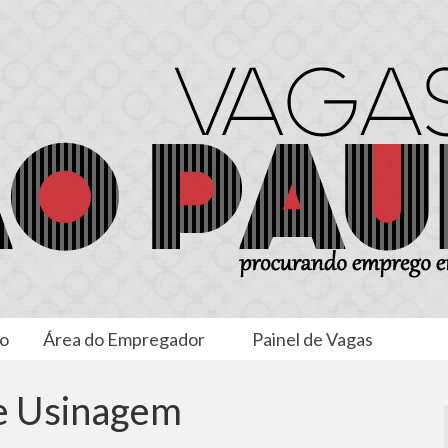
to
Área do Empregador
Painel de Vagas
de Usinagem