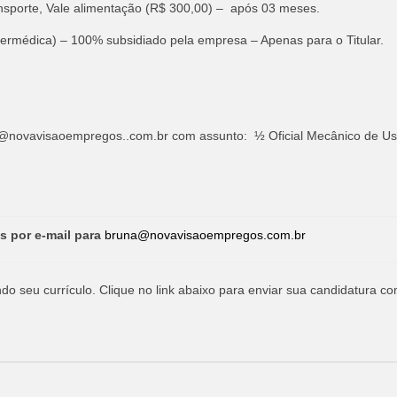
ransporte, Vale alimentação (R$ 300,00) – após 03 meses.
ntermédica) – 100% subsidiado pela empresa – Apenas para o Titular.
@novavisaoempregos..com.br
com assunto: ½ Oficial Mecânico de U
s por e-mail para
bruna@novavisaoempregos.com.br
o seu currículo. Clique no link abaixo para enviar sua candidatura co