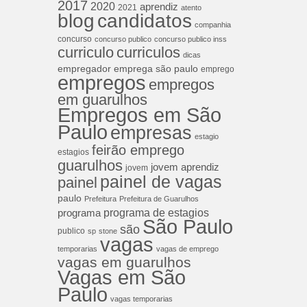
2017
2020
aprendiz
2021
atento
blog
candidatos
companhia
concurso
concurso publico
concurso publico inss
curriculos
curriculo
dicas
empregador
emprega são paulo
emprego
empregos
empregos
em guarulhos
Empregos em São
Paulo
empresas
estagio
feirão emprego
estagios
guarulhos
jovem aprendiz
jovem
painel de vagas
painel
paulo
Prefeitura
Prefeitura de Guarulhos
programa de estagios
programa
São Paulo
são
publico
sp
stone
vagas
temporarias
vagas de emprego
vagas em guarulhos
Vagas em São
Paulo
vagas temporarias