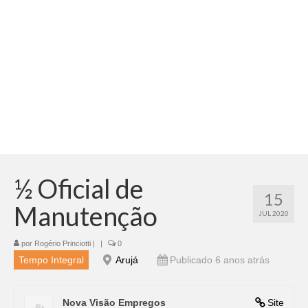
Adicionar vagas
Pesquisar Currículos
Minhas vagas
Painel de Vagas
Blog
Fale Conosco
½ Oficial de
15
Manutenção
JUL 2020
por
Rogério Princiotti
|
|
0
Tempo Integral
Arujá
Publicado 6 anos atrás
Nova Visão Empregos
Site