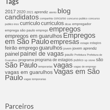
Tags
blog
2017
2020
aprendiz
2021
atento
candidatos
concurso
companhia
concurso publico
concurso
curriculos
curriculo
empregador
publico inss
dicas
empregos
emprega são paulo
emprego
Empregos
empregos em guarulhos
em São Paulo
empresas
estagios
estagio
guarulhos
feirão emprego
jovem aprendiz
jovem
painel de vagas
painel
paulo
Prefeitura
Prefeitura de
são
programa de estagios
programa
publico
Guarulhos
sp
stone
São Paulo
vagas
temporarias
vagas de emprego
Vagas em São
vagas em guarulhos
Paulo
vagas temporarias
Parceiros