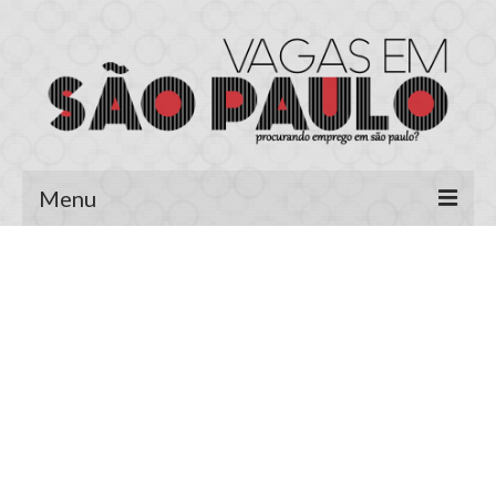
Menu
Página Inicial
Área do Candidato
Cadastrar Currículo
Meus Currículos
Vagas no E-mail
Área do Empregador