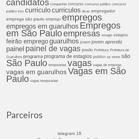
candidatos
concurso
companhia
concurso publico
concurso
curriculos
curriculo
empregador
publico inss
dicas
empregos
emprega são paulo
emprego
Empregos
empregos em guarulhos
em São Paulo
empresas
estagios
estagio
guarulhos
feirão emprego
jovem aprendiz
jovem
painel de vagas
painel
paulo
Prefeitura
Prefeitura de
são
programa de estagios
programa
publico
Guarulhos
sp
stone
São Paulo
vagas
temporarias
vagas de emprego
Vagas em São
vagas em guarulhos
Paulo
vagas temporarias
Parceiros
telegram 18