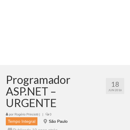
Adicionar vagas
Pesquisar Currículos
Minhas vagas
Painel de Vagas
Blog
Fale Conosco
Programador
18
ASP.NET –
JUN 2016
URGENTE
por
Rogério Princiotti
|
|
0
Tempo Integral
São Paulo