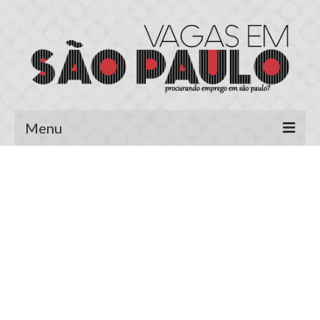
Menu
Página Inicial
Área do Candidato
Cadastrar Currículo
Meus Currículos
Vagas no E-mail
Área do Empregador