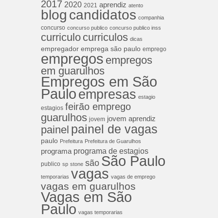
2017
2020
aprendiz
2021
atento
blog
candidatos
companhia
concurso
concurso publico
concurso publico inss
curriculos
curriculo
dicas
empregador
emprega são paulo
emprego
empregos
empregos
em guarulhos
Empregos em São
Paulo
empresas
estagio
feirão emprego
estagios
guarulhos
jovem aprendiz
jovem
painel de vagas
painel
paulo
Prefeitura
Prefeitura de Guarulhos
programa de estagios
programa
São Paulo
são
publico
sp
stone
vagas
temporarias
vagas de emprego
vagas em guarulhos
Vagas em São
Paulo
vagas temporarias