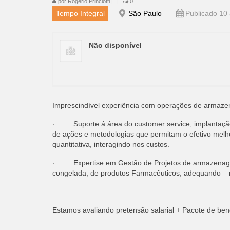
por
Rogério Princiotti
|
|
0
Tempo Integral
São Paulo
Publicado 10 
Não disponível
Imprescindível experiência com operações de armaz
· Suporte á área do customer service, implantação d
de ações e metodologias que permitam o efetivo melh
quantitativa, interagindo nos custos.
· Expertise em Gestão de Projetos de armazenagem e
congelada, de produtos Farmacêuticos, adequando – n
Estamos avaliando pretensão salarial + Pacote de bene